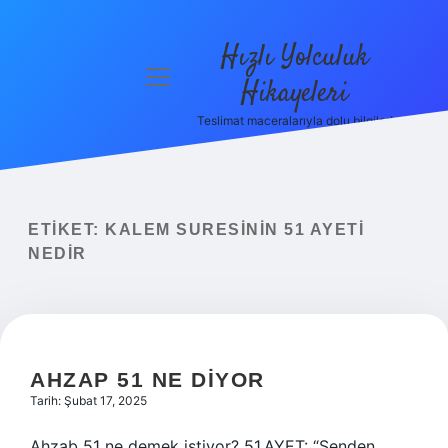
Hızlı Yolculuk
menüyü
Hikayeleri
aç
Teslimat maceralarıyla dolu bilgiler!
Anasayfa
Gizlilik
Politikası
ETIKET:
KALEM SURESININ 51 AYETI
Yasal Uyarı
NEDIR
Hakkımızda
AHZAP 51 NE DIYOR
Tarih: Şubat 17, 2025
Ahzab 51 ne demek istiyor? 51.AYET: “Senden