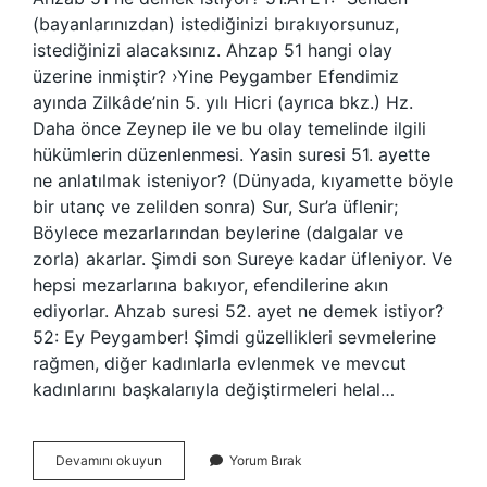
(bayanlarınızdan) istediğinizi bırakıyorsunuz,
istediğinizi alacaksınız. Ahzap 51 hangi olay
üzerine inmiştir? ›Yine Peygamber Efendimiz
ayında Zilkâde’nin 5. yılı Hicri (ayrıca bkz.) Hz.
Daha önce Zeynep ile ve bu olay temelinde ilgili
hükümlerin düzenlenmesi. Yasin suresi 51. ayette
ne anlatılmak isteniyor? (Dünyada, kıyamette böyle
bir utanç ve zelilden sonra) Sur, Sur’a üflenir;
Böylece mezarlarından beylerine (dalgalar ve
zorla) akarlar. Şimdi son Sureye kadar üfleniyor. Ve
hepsi mezarlarına bakıyor, efendilerine akın
ediyorlar. Ahzab suresi 52. ayet ne demek istiyor?
52: Ey Peygamber! Şimdi güzellikleri sevmelerine
rağmen, diğer kadınlarla evlenmek ve mevcut
kadınlarını başkalarıyla değiştirmeleri helal…
Ahzap
Devamını okuyun
Yorum Bırak
51