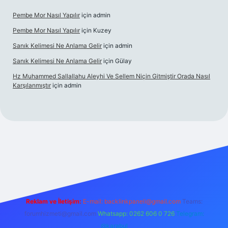
Pembe Mor Nasıl Yapılır
için
admin
Pembe Mor Nasıl Yapılır
için
Kuzey
Sanık Kelimesi Ne Anlama Gelir
için
admin
Sanık Kelimesi Ne Anlama Gelir
için
Gülay
Hz Muhammed Sallallahu Aleyhi Ve Sellem Niçin Gitmiştir Orada Nasıl
Karşılanmıştır
için
admin
iş
betexper.xyz
Reklam ve İletişim:
E-mail:
backlinkpaneli@gmail.com
Teams:
forumhizmeti@gmail.com
Whatsapp: 0262 606 0 726
Telegram:
@karabul