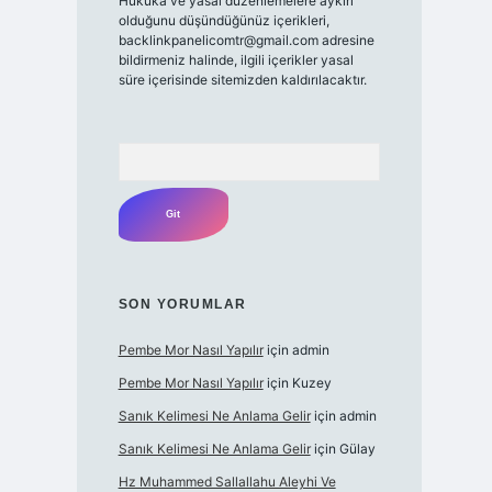
Hukuka ve yasal düzenlemelere aykırı
olduğunu düşündüğünüz içerikleri,
backlinkpanelicomtr@gmail.com
adresine
bildirmeniz halinde, ilgili içerikler yasal
süre içerisinde sitemizden kaldırılacaktır.
Arama
SON YORUMLAR
Pembe Mor Nasıl Yapılır
için
admin
Pembe Mor Nasıl Yapılır
için
Kuzey
Sanık Kelimesi Ne Anlama Gelir
için
admin
Sanık Kelimesi Ne Anlama Gelir
için
Gülay
Hz Muhammed Sallallahu Aleyhi Ve