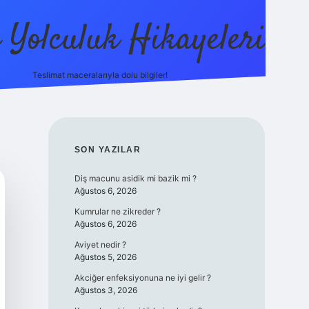
ı Yolculuk Hikayeleri
Teslimat maceralarıyla dolu bilgiler!
betci güncel giriş
bet
SIDEBAR
SON YAZILAR
Diş macunu asidik mi bazik mi ?
Ağustos 6, 2026
Kumrular ne zikreder ?
Ağustos 6, 2026
Aviyet nedir ?
Ağustos 5, 2026
Akciğer enfeksiyonuna ne iyi gelir ?
Ağustos 3, 2026