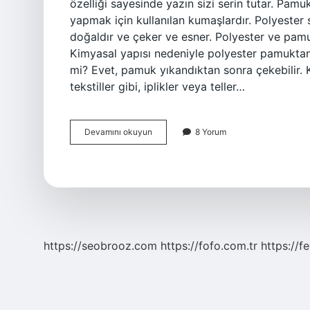
özelliği sayesinde yazın sizi serin tutar. Pamuk
yapmak için kullanılan kumaşlardır. Polyester
doğaldır ve çeker ve esner. Polyester ve pamuk 
Kimyasal yapısı nedeniyle polyester pamukta
mi? Evet, pamuk yıkandıktan sonra çekebilir. Ke
tekstiller gibi, iplikler veya teller…
100
Devamını okuyun
8 Yorum
Pamuk
Nasıl
Anlaşılır
https://seobrooz.com
https://fofo.com.tr
https://f