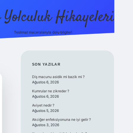
ı Yolculuk Hikayeleri
Teslimat maceralarıyla dolu bilgiler!
betci güncel giriş
betexp
SIDEBAR
SON YAZILAR
Diş macunu asidik mi bazik mi ?
Ağustos 6, 2026
Kumrular ne zikreder ?
Ağustos 6, 2026
Aviyet nedir ?
Ağustos 5, 2026
Akciğer enfeksiyonuna ne iyi gelir ?
Ağustos 3, 2026