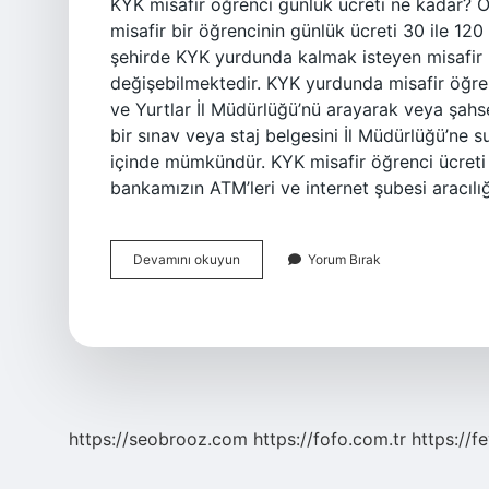
KYK misafir öğrenci günlük ücreti ne kadar? 
misafir bir öğrencinin günlük ücreti 30 ile 1
şehirde KYK yurdunda kalmak isteyen misafir b
değişebilmektedir. KYK yurdunda misafir öğrenc
ve Yurtlar İl Müdürlüğü’nü arayarak veya şahse
bir sınav veya staj belgesini İl Müdürlüğü’ne s
içinde mümkündür. KYK misafir öğrenci ücreti n
bankamızın ATM’leri ve internet şubesi aracılı
Kyk
Devamını okuyun
Yorum Bırak
Misafir
Öğrenci
Ücreti
Ne
Kadar
https://seobrooz.com
https://fofo.com.tr
https://f