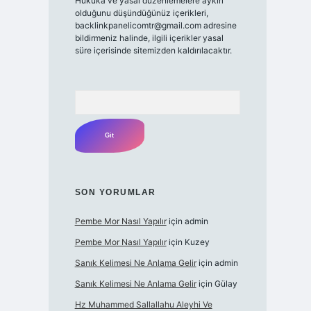
Hukuka ve yasal düzenlemelere aykırı
olduğunu düşündüğünüz içerikleri,
backlinkpanelicomtr@gmail.com
adresine
bildirmeniz halinde, ilgili içerikler yasal
süre içerisinde sitemizden kaldırılacaktır.
Arama
SON YORUMLAR
Pembe Mor Nasıl Yapılır
için
admin
Pembe Mor Nasıl Yapılır
için
Kuzey
Sanık Kelimesi Ne Anlama Gelir
için
admin
Sanık Kelimesi Ne Anlama Gelir
için
Gülay
Hz Muhammed Sallallahu Aleyhi Ve