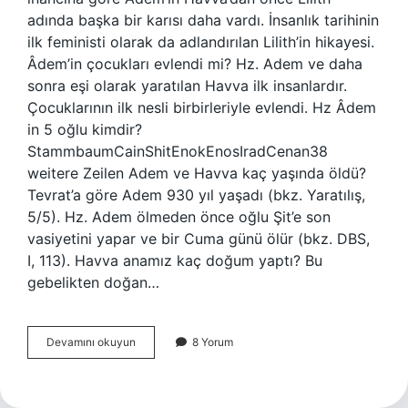
adında başka bir karısı daha vardı. İnsanlık tarihinin
ilk feministi olarak da adlandırılan Lilith’in hikayesi.
Âdem’in çocukları evlendi mi? Hz. Adem ve daha
sonra eşi olarak yaratılan Havva ilk insanlardır.
Çocuklarının ilk nesli birbirleriyle evlendi. Hz Âdem
in 5 oğlu kimdir?
StammbaumCainShitEnokEnosIradCenan38
weitere Zeilen Adem ve Havva kaç yaşında öldü?
Tevrat’a göre Adem 930 yıl yaşadı (bkz. Yaratılış,
5/5). Hz. Adem ölmeden önce oğlu Şit’e son
vasiyetini yapar ve bir Cuma günü ölür (bkz. DBS,
I, 113). Havva anamız kaç doğum yaptı? Bu
gebelikten doğan…
Hz
Devamını okuyun
8 Yorum
Âdem
Kaç
Çocuğu
Var