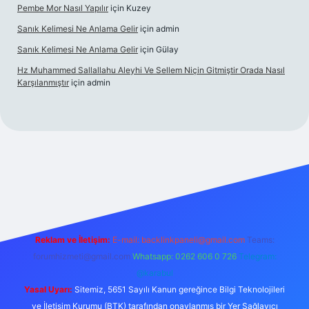
Pembe Mor Nasıl Yapılır
için
Kuzey
Sanık Kelimesi Ne Anlama Gelir
için
admin
Sanık Kelimesi Ne Anlama Gelir
için
Gülay
Hz Muhammed Sallallahu Aleyhi Ve Sellem Niçin Gitmiştir Orada Nasıl
Karşılanmıştır
için
admin
iş
betexper.xyz
Reklam ve İletişim:
E-mail:
backlinkpaneli@gmail.com
Teams:
forumhizmeti@gmail.com
Whatsapp: 0262 606 0 726
Telegram:
@karabul
Yasal Uyarı:
Sitemiz, 5651 Sayılı Kanun gereğince Bilgi Teknolojileri
ve İletişim Kurumu (BTK) tarafından onaylanmış bir Yer Sağlayıcı