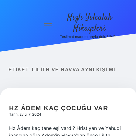
Hızlı Yolculuk
menüyü
Hikayeleri
aç
Teslimat maceralarıyla dolu bilgiler!
Anasayfa
Gizlilik
Politikası
ETIKET:
LILITH VE HAVVA AYNI KIŞI MI
Yasal Uyarı
Hakkımızda
HZ ÂDEM KAÇ ÇOCUĞU VAR
Tarih: Eylül 7, 2024
Hz Âdem kaç tane eşi vardı? Hristiyan ve Yahudi
inancına göre Adem’in Havva’dan önce Lilith