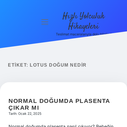
Hızlı Yolculuk
menüyü
Hikayeleri
aç
Teslimat maceralarıyla dolu bilgiler!
Anasayfa
Gizlilik
Politikası
ETIKET:
LOTUS DOĞUM NEDIR
Yasal Uyarı
Hakkımızda
NORMAL DOĞUMDA PLASENTA
ÇIKAR MI
Tarih: Ocak 22, 2025
Normal doğumda plasenta nasıl çıkıyor? Bebeğin