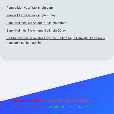
Pembe Mor Nasıl Yapılır
için
admin
Pembe Mor Nasıl Yapılır
için
Kuzey
Sanık Kelimesi Ne Anlama Gelir
için
admin
Sanık Kelimesi Ne Anlama Gelir
için
Gülay
Hz Muhammed Sallallahu Aleyhi Ve Sellem Niçin Gitmiştir Orada Nasıl
Karşılanmıştır
için
admin
iş
betexper.xyz
Reklam ve İletişim:
E-mail:
backlinkpaneli@gmail.com
Teams:
forumhizmeti@gmail.com
Whatsapp: 0262 606 0 726
Telegram:
@karabul