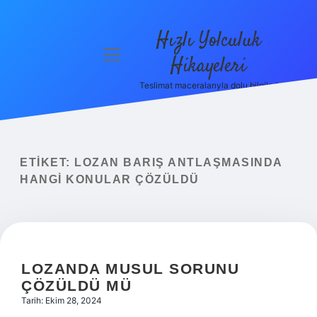
Hızlı Yolculuk
menüyü
Hikayeleri
aç
Teslimat maceralarıyla dolu bilgiler!
Anasayfa
Gizlilik
Politikası
ETIKET:
LOZAN BARIŞ ANTLAŞMASINDA
Yasal Uyarı
HANGI KONULAR ÇÖZÜLDÜ
Hakkımızda
LOZANDA MUSUL SORUNU
ÇÖZÜLDÜ MÜ
Tarih: Ekim 28, 2024