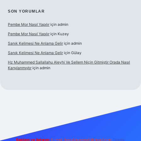
SON YORUMLAR
Pembe Mor Nasıl Yapılır
için
admin
Pembe Mor Nasıl Yapılır
için
Kuzey
Sanık Kelimesi Ne Anlama Gelir
için
admin
Sanık Kelimesi Ne Anlama Gelir
için
Gülay
Hz Muhammed Sallallahu Aleyhi Ve Sellem Niçin Gitmiştir Orada Nasıl
Karşılanmıştır
için
admin
 giriş
betexper.xyz
Reklam ve İletişim:
E-mail:
backlinkpaneli@gmail.com
Teams: