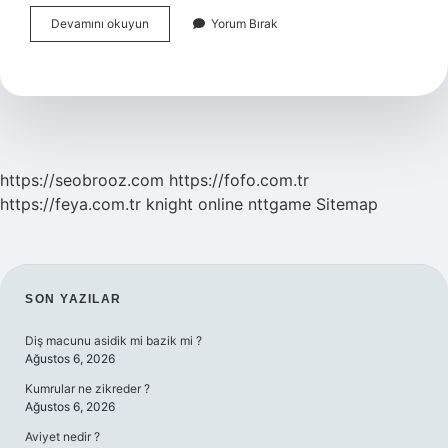
Lozanda
Devamını okuyun
Yorum Bırak
Musul
Sorunu
Çözüldü
Mü
https://seobrooz.com
https://fofo.com.tr
https://feya.com.tr
knight online
nttgame
Sitemap
SIDEBAR
SON YAZILAR
Diş macunu asidik mi bazik mi ?
Ağustos 6, 2026
Kumrular ne zikreder ?
Ağustos 6, 2026
Aviyet nedir ?