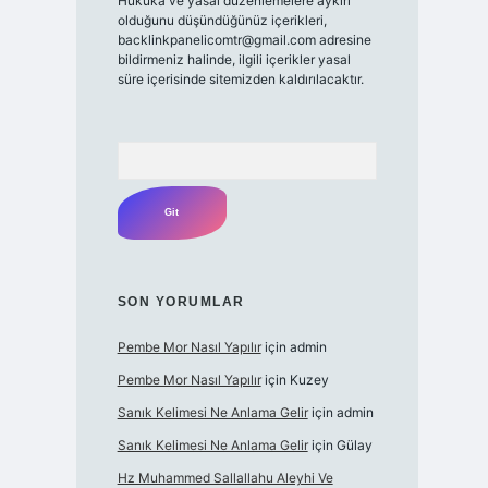
Hukuka ve yasal düzenlemelere aykırı
olduğunu düşündüğünüz içerikleri,
backlinkpanelicomtr@gmail.com
adresine
bildirmeniz halinde, ilgili içerikler yasal
süre içerisinde sitemizden kaldırılacaktır.
Arama
SON YORUMLAR
Pembe Mor Nasıl Yapılır
için
admin
Pembe Mor Nasıl Yapılır
için
Kuzey
Sanık Kelimesi Ne Anlama Gelir
için
admin
Sanık Kelimesi Ne Anlama Gelir
için
Gülay
Hz Muhammed Sallallahu Aleyhi Ve