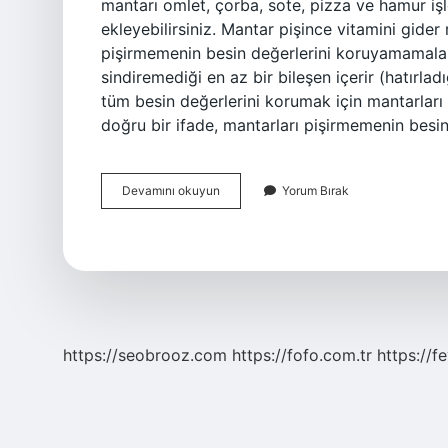
mantarı omlet, çorba, sote, pizza ve hamur işl
ekleyebilirsiniz. Mantar pişince vitamini gide
pişirmemenin besin değerlerini koruyamamaların
sindiremediği en az bir bileşen içerir (hatırla
tüm besin değerlerini korumak için mantarlar
doğru bir ifade, mantarları pişirmemenin bes
Mantar
Devamını okuyun
Yorum Bırak
En
Sağlıklı
Nasıl
Pişirilir
https://seobrooz.com
https://fofo.com.tr
https://f