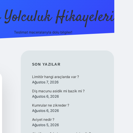
ı Yolculuk Hikayeleri
Teslimat maceralarıyla dolu bilgiler!
betci güncel giriş
betexpe
SIDEBAR
SON YAZILAR
Limitör hangi araçlarda var ?
Ağustos 7, 2026
Diş macunu asidik mi bazik mi ?
Ağustos 6, 2026
Kumrular ne zikreder ?
Ağustos 6, 2026
Aviyet nedir ?
Ağustos 5, 2026