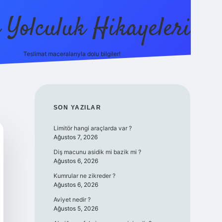
ı Yolculuk Hikayeleri
Teslimat maceralarıyla dolu bilgiler!
betci güncel giriş
betexpe
SIDEBAR
SON YAZILAR
Limitör hangi araçlarda var ?
Ağustos 7, 2026
Diş macunu asidik mi bazik mi ?
Ağustos 6, 2026
Kumrular ne zikreder ?
Ağustos 6, 2026
Aviyet nedir ?
Ağustos 5, 2026