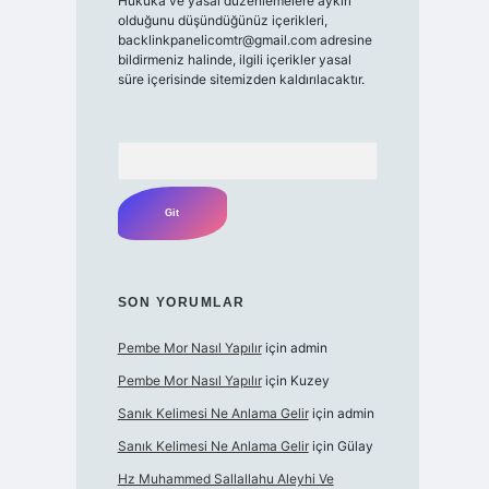
Hukuka ve yasal düzenlemelere aykırı
olduğunu düşündüğünüz içerikleri,
backlinkpanelicomtr@gmail.com
adresine
bildirmeniz halinde, ilgili içerikler yasal
süre içerisinde sitemizden kaldırılacaktır.
Arama
SON YORUMLAR
Pembe Mor Nasıl Yapılır
için
admin
Pembe Mor Nasıl Yapılır
için
Kuzey
Sanık Kelimesi Ne Anlama Gelir
için
admin
Sanık Kelimesi Ne Anlama Gelir
için
Gülay
Hz Muhammed Sallallahu Aleyhi Ve