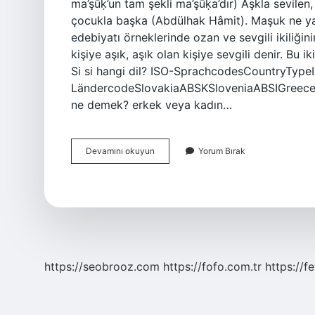
ma’şūḳ’un tam şekli ma’şūḳa’dır) Aşkla sevilen
çocukla başka (Abdülhak Hâmit). Maşuk ne ya
edebiyatı örneklerinde ozan ve sevgili ikiliğinin
kişiye aşık, aşık olan kişiye sevgili denir. Bu i
Si si hangi dil? ISO-SprachcodesCountryType
LändercodeSlovakiaABSKSloveniaABSIGreece
ne demek? erkek veya kadın…
Maşuk
Devamını okuyun
Yorum Bırak
Hangi
Dil
https://seobrooz.com
https://fofo.com.tr
https://f