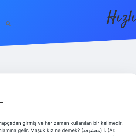
Hızl
L
apçadan girmiş ve her zaman kullanılan bir kelimedir.
elir. Maşuk kız ne demek? (ﻣﻌﺸﻮﻗﻪ) i. (Ar.