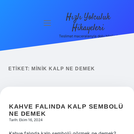
Hızlı Yolculuk
menüyü
Hikayeleri
aç
Teslimat maceralarıyla dolu bilgiler!
Anasayfa
Gizlilik
Politikası
ETIKET:
MINIK KALP NE DEMEK
Yasal Uyarı
Hakkımızda
KAHVE FALINDA KALP SEMBOLÜ
NE DEMEK
Tarih: Ekim 16, 2024
Kahve falında kalp sembolü görmek ne demek?