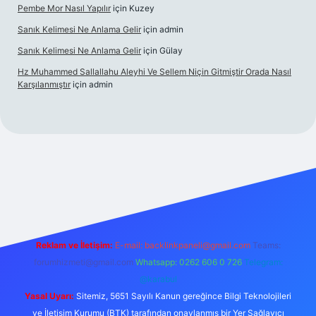
Pembe Mor Nasıl Yapılır
için
Kuzey
Sanık Kelimesi Ne Anlama Gelir
için
admin
Sanık Kelimesi Ne Anlama Gelir
için
Gülay
Hz Muhammed Sallallahu Aleyhi Ve Sellem Niçin Gitmiştir Orada Nasıl
Karşılanmıştır
için
admin
iş
betexper.xyz
Reklam ve İletişim:
E-mail:
backlinkpaneli@gmail.com
Teams:
forumhizmeti@gmail.com
Whatsapp: 0262 606 0 726
Telegram:
@karabul
Yasal Uyarı:
Sitemiz, 5651 Sayılı Kanun gereğince Bilgi Teknolojileri
ve İletişim Kurumu (BTK) tarafından onaylanmış bir Yer Sağlayıcı