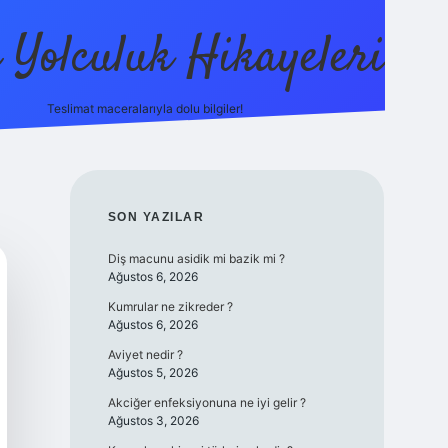
ı Yolculuk Hikayeleri
Teslimat maceralarıyla dolu bilgiler!
betci güncel giriş
betexp
SIDEBAR
SON YAZILAR
Diş macunu asidik mi bazik mi ?
Ağustos 6, 2026
Kumrular ne zikreder ?
Ağustos 6, 2026
Aviyet nedir ?
Ağustos 5, 2026
Akciğer enfeksiyonuna ne iyi gelir ?
Ağustos 3, 2026