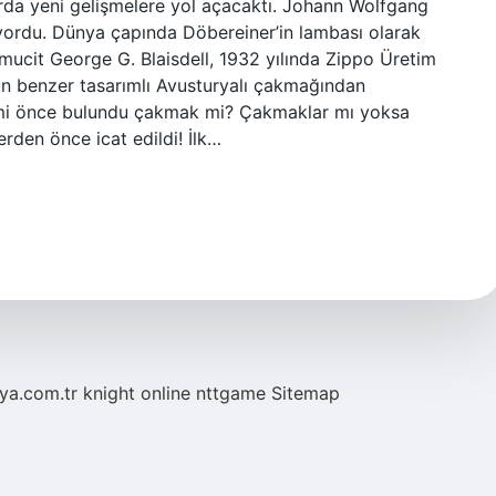
rda yeni gelişmelere yol açacaktı. Johann Wolfgang
ıyordu. Dünya çapında Döbereiner’in lambası olarak
ı mucit George G. Blaisdell, 1932 yılında Zippo Üretim
un benzer tasarımlı Avusturyalı çakmağından
it mi önce bulundu çakmak mi? Çakmaklar mı yoksa
erden önce icat edildi! İlk…
eya.com.tr
knight online
nttgame
Sitemap