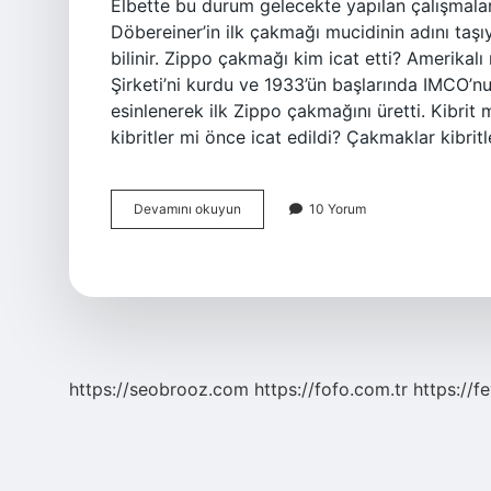
Elbette bu durum gelecekte yapılan çalışmala
Döbereiner’in ilk çakmağı mucidinin adını taş
bilinir. Zippo çakmağı kim icat etti? Amerikal
Şirketi’ni kurdu ve 1933’ün başlarında IMCO’n
esinlenerek ilk Zippo çakmağını üretti. Kibr
kibritler mi önce icat edildi? Çakmaklar kibritl
Çakmağı
Devamını okuyun
10 Yorum
Kim
Icat
https://seobrooz.com
https://fofo.com.tr
https://f