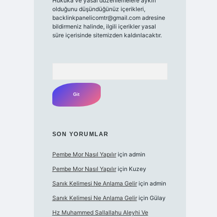
Hukuka ve yasal düzenlemelere aykırı
olduğunu düşündüğünüz içerikleri,
backlinkpanelicomtr@gmail.com
adresine
bildirmeniz halinde, ilgili içerikler yasal
süre içerisinde sitemizden kaldırılacaktır.
Arama
SON YORUMLAR
Pembe Mor Nasıl Yapılır
için
admin
Pembe Mor Nasıl Yapılır
için
Kuzey
Sanık Kelimesi Ne Anlama Gelir
için
admin
Sanık Kelimesi Ne Anlama Gelir
için
Gülay
Hz Muhammed Sallallahu Aleyhi Ve