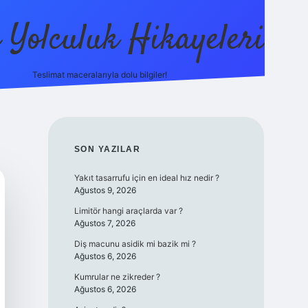
ı Yolculuk Hikayeleri
Teslimat maceralarıyla dolu bilgiler!
betci güncel giriş
betexpe
SIDEBAR
SON YAZILAR
Yakıt tasarrufu için en ideal hız nedir ?
Ağustos 9, 2026
Limitör hangi araçlarda var ?
Ağustos 7, 2026
Diş macunu asidik mi bazik mi ?
Ağustos 6, 2026
Kumrular ne zikreder ?
Ağustos 6, 2026