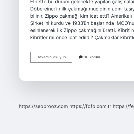
Elbette bu durum gelecekte yapılan çalışmala
Döbereiner’in ilk çakmağı mucidinin adını taş
bilinir. Zippo çakmağı kim icat etti? Amerikal
Şirketi’ni kurdu ve 1933’ün başlarında IMCO’n
esinlenerek ilk Zippo çakmağını üretti. Kibr
kibritler mi önce icat edildi? Çakmaklar kibritl
Çakmağı
Devamını okuyun
10 Yorum
Kim
Icat
https://seobrooz.com
https://fofo.com.tr
https://f