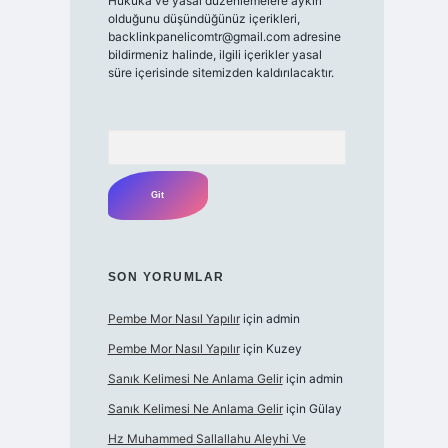
Hukuka ve yasal düzenlemelere aykırı
olduğunu düşündüğünüz içerikleri,
backlinkpanelicomtr@gmail.com
adresine
bildirmeniz halinde, ilgili içerikler yasal
süre içerisinde sitemizden kaldırılacaktır.
Arama
SON YORUMLAR
Pembe Mor Nasıl Yapılır
için
admin
Pembe Mor Nasıl Yapılır
için
Kuzey
Sanık Kelimesi Ne Anlama Gelir
için
admin
Sanık Kelimesi Ne Anlama Gelir
için
Gülay
Hz Muhammed Sallallahu Aleyhi Ve