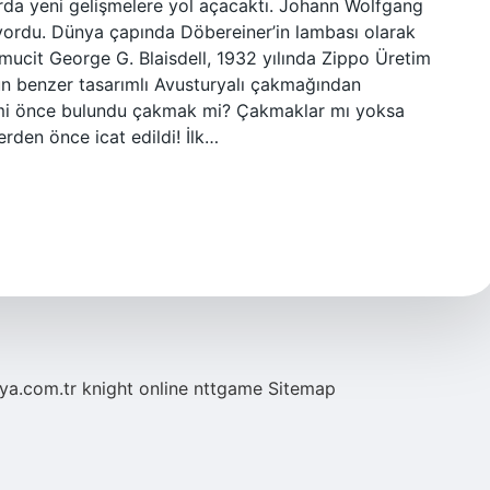
rda yeni gelişmelere yol açacaktı. Johann Wolfgang
ıyordu. Dünya çapında Döbereiner’in lambası olarak
ı mucit George G. Blaisdell, 1932 yılında Zippo Üretim
un benzer tasarımlı Avusturyalı çakmağından
it mi önce bulundu çakmak mi? Çakmaklar mı yoksa
erden önce icat edildi! İlk…
eya.com.tr
knight online
nttgame
Sitemap