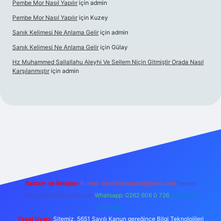
Pembe Mor Nasıl Yapılır
için
admin
Pembe Mor Nasıl Yapılır
için
Kuzey
Sanık Kelimesi Ne Anlama Gelir
için
admin
Sanık Kelimesi Ne Anlama Gelir
için
Gülay
Hz Muhammed Sallallahu Aleyhi Ve Sellem Niçin Gitmiştir Orada Nasıl
Karşılanmıştır
için
admin
iş
betexper.xyz
Reklam ve İletişim:
E-mail:
backlinkpaneli@gmail.com
Teams:
forumhizmeti@gmail.com
Whatsapp: 0262 606 0 726
Telegram:
@karabul
Yasal Uyarı:
Sitemiz, 5651 Sayılı Kanun gereğince Bilgi Teknolojileri