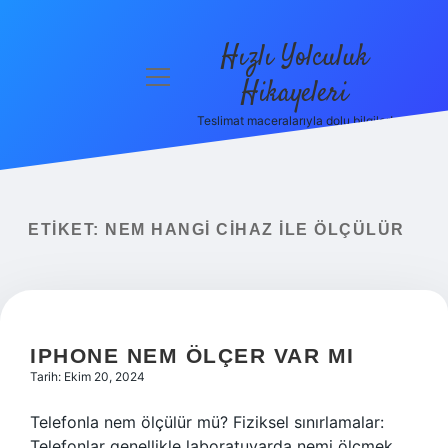
Hızlı Yolculuk
menüyü
Hikayeleri
aç
Teslimat maceralarıyla dolu bilgiler!
Anasayfa
Gizlilik
Politikası
ETIKET:
NEM HANGI CIHAZ ILE ÖLÇÜLÜR
Yasal Uyarı
Hakkımızda
IPHONE NEM ÖLÇER VAR MI
Tarih: Ekim 20, 2024
Telefonla nem ölçülür mü? Fiziksel sınırlamalar:
Telefonlar genellikle laboratuvarda nemi ölçmek