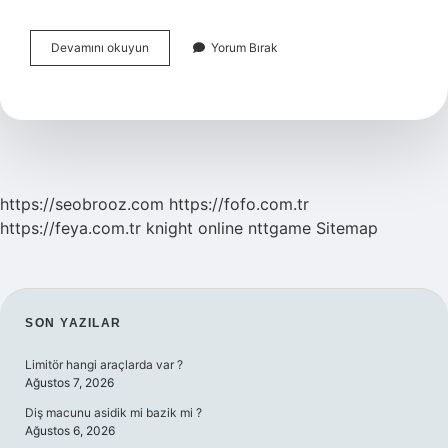
2024
Devamını okuyun
Yorum Bırak
Yeni
Kimlik
Ücreti
Nereye
Yatirilir
https://seobrooz.com
https://fofo.com.tr
https://feya.com.tr
knight online
nttgame
Sitemap
SIDEBAR
SON YAZILAR
Limitör hangi araçlarda var ?
Ağustos 7, 2026
Diş macunu asidik mi bazik mi ?
Ağustos 6, 2026