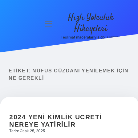
Hızlı Yolculuk
menüyü
Hikayeleri
aç
Teslimat maceralarıyla dolu bilgiler!
Anasayfa
Gizlilik
Politikası
ETIKET:
NÜFUS CÜZDANI YENILEMEK IÇIN
Yasal Uyarı
NE GEREKLI
Hakkımızda
2024 YENI KIMLIK ÜCRETI
NEREYE YATIRILIR
Tarih: Ocak 25, 2025