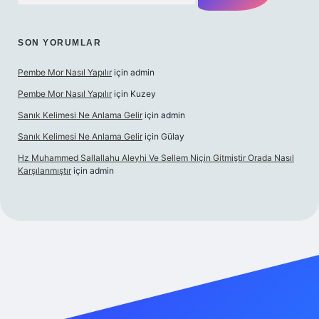
SON YORUMLAR
Pembe Mor Nasıl Yapılır
için
admin
Pembe Mor Nasıl Yapılır
için
Kuzey
Sanık Kelimesi Ne Anlama Gelir
için
admin
Sanık Kelimesi Ne Anlama Gelir
için
Gülay
Hz Muhammed Sallallahu Aleyhi Ve Sellem Niçin Gitmiştir Orada Nasıl
Karşılanmıştır
için
admin
l giriş
betexper.xyz