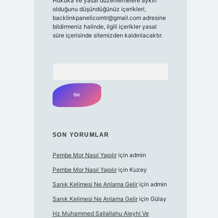
Hukuka ve yasal düzenlemelere aykırı
olduğunu düşündüğünüz içerikleri,
backlinkpanelicomtr@gmail.com
adresine
bildirmeniz halinde, ilgili içerikler yasal
süre içerisinde sitemizden kaldırılacaktır.
Arama
SON YORUMLAR
Pembe Mor Nasıl Yapılır
için
admin
Pembe Mor Nasıl Yapılır
için
Kuzey
Sanık Kelimesi Ne Anlama Gelir
için
admin
Sanık Kelimesi Ne Anlama Gelir
için
Gülay
Hz Muhammed Sallallahu Aleyhi Ve