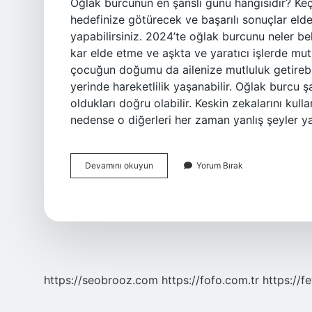
Oğlak burcunun en şanslı günü hangisidir? Keçi.
hedefinize götürecek ve başarılı sonuçlar elde
yapabilirsiniz. 2024’te oğlak burcunu neler b
kar elde etme ve aşkta ve yaratıcı işlerde mut
çocuğun doğumu da ailenize mutluluk getirebili
yerinde hareketlilik yaşanabilir. Oğlak burcu 
oldukları doğru olabilir. Keskin zekalarını kull
nedense o diğerleri her zaman yanlış şeyler y
Oğlak
Devamını okuyun
Yorum Bırak
Burcunun
Şanslı
Günü
Hangi
Gün
https://seobrooz.com
https://fofo.com.tr
https://f