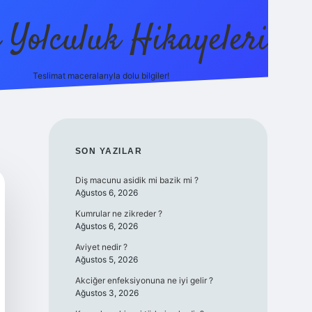
ı Yolculuk Hikayeleri
Teslimat maceralarıyla dolu bilgiler!
betci güncel giriş
betexp
SIDEBAR
SON YAZILAR
Diş macunu asidik mi bazik mi ?
Ağustos 6, 2026
Kumrular ne zikreder ?
Ağustos 6, 2026
Aviyet nedir ?
Ağustos 5, 2026
Akciğer enfeksiyonuna ne iyi gelir ?
Ağustos 3, 2026