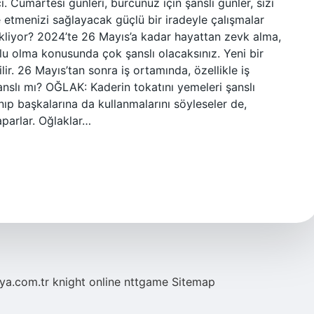
 Cumartesi günleri, burcunuz için şanslı günler, sizi
 etmenizi sağlayacak güçlü bir iradeyle çalışmalar
ekliyor? 2024’te 26 Mayıs’a kadar hayattan zevk alma,
lu olma konusunda çok şanslı olacaksınız. Yeni bir
r. 26 Mayıs’tan sonra iş ortamında, özellikle iş
şanslı mı? OĞLAK: Kaderin tokatını yemeleri şanslı
anıp başkalarına da kullanmalarını söyleseler de,
aparlar. Oğlaklar…
eya.com.tr
knight online
nttgame
Sitemap