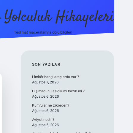
ı Yolculuk Hikayeleri
Teslimat maceralarıyla dolu bilgiler!
betci güncel giriş
betexp
SIDEBAR
SON YAZILAR
Limitör hangi araçlarda var ?
Ağustos 7, 2026
Diş macunu asidik mi bazik mi ?
Ağustos 6, 2026
Kumrular ne zikreder ?
Ağustos 6, 2026
Aviyet nedir ?
Ağustos 5, 2026