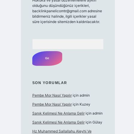
Hukuka ve yasal düzenlemelere aykırı
olduğunu düşündüğünüz içerikleri,
backlinkpanelicomtr@gmail.com
adresine
bildirmeniz halinde, ilgili içerikler yasal
süre içerisinde sitemizden kaldırılacaktır.
Arama
SON YORUMLAR
Pembe Mor Nasıl Yapılır
için
admin
Pembe Mor Nasıl Yapılır
için
Kuzey
Sanık Kelimesi Ne Anlama Gelir
için
admin
Sanık Kelimesi Ne Anlama Gelir
için
Gülay
Hz Muhammed Sallallahu Aleyhi Ve