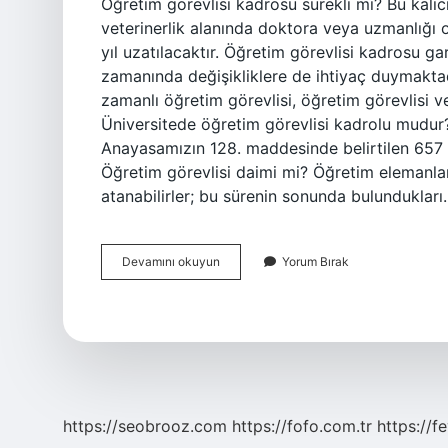
Öğretim görevlisi kadrosu sürekli mi? Bu kalıcı
veterinerlik alanında doktora veya uzmanlığı ol
yıl uzatılacaktır. Öğretim görevlisi kadrosu 
zamanında değişikliklere de ihtiyaç duymakta
zamanlı öğretim görevlisi, öğretim görevlisi 
Üniversitede öğretim görevlisi kadrolu mudur
Anayasamızın 128. maddesinde belirtilen 657 s
Öğretim görevlisi daimi mi? Öğretim elemanları,
atanabilirler; bu sürenin sonunda bulunduklar
Öğretim
Devamını okuyun
Yorum Bırak
Görevlisi
Kadrosu
Daimi
Mi
https://seobrooz.com
https://fofo.com.tr
https://f