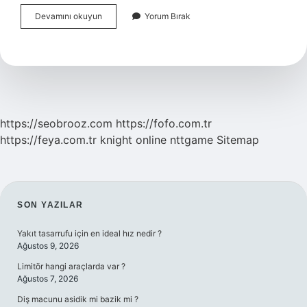
Udemy
Devamını okuyun
Yorum Bırak
Sertifikası
Işe
Yarar
Mı
https://seobrooz.com
https://fofo.com.tr
https://feya.com.tr
knight online
nttgame
Sitemap
SIDEBAR
SON YAZILAR
Yakıt tasarrufu için en ideal hız nedir ?
Ağustos 9, 2026
Limitör hangi araçlarda var ?
Ağustos 7, 2026
Diş macunu asidik mi bazik mi ?