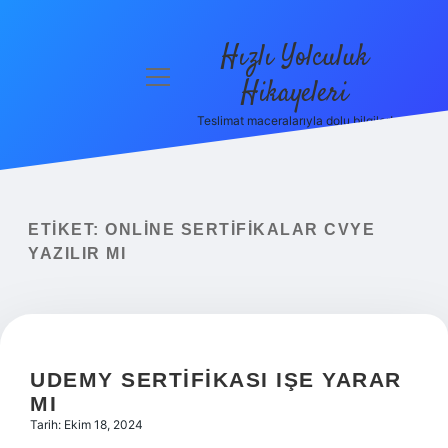
Hızlı Yolculuk
menüyü
Hikayeleri
aç
Teslimat maceralarıyla dolu bilgiler!
Anasayfa
Gizlilik
Politikası
ETIKET:
ONLINE SERTIFIKALAR CVYE
Yasal Uyarı
YAZILIR MI
Hakkımızda
UDEMY SERTIFIKASI IŞE YARAR
MI
Tarih: Ekim 18, 2024