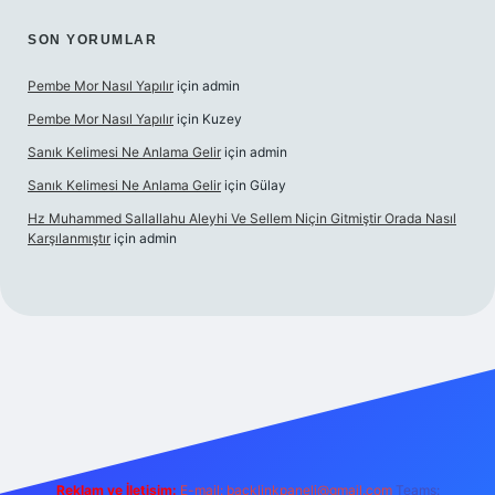
SON YORUMLAR
Pembe Mor Nasıl Yapılır
için
admin
Pembe Mor Nasıl Yapılır
için
Kuzey
Sanık Kelimesi Ne Anlama Gelir
için
admin
Sanık Kelimesi Ne Anlama Gelir
için
Gülay
Hz Muhammed Sallallahu Aleyhi Ve Sellem Niçin Gitmiştir Orada Nasıl
Karşılanmıştır
için
admin
iş
betexper.xyz
Reklam ve İletişim:
E-mail:
backlinkpaneli@gmail.com
Teams: