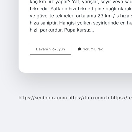
kaç km hız yapar? Yat, yarışlar, seyir veya sa
teknedir. Yatların hızı tekne tipine bağlı olara
ve güverte tekneleri ortalama 23 km / s hıza sa
hıza sahiptir. Hangisi yelken seyirlerinde en hı
hızlı parkurdur. Pupa kursu:…
Yelkenli
Devamını okuyun
Yorum Bırak
Ne
Kadar
Hız
Yapar
https://seobrooz.com
https://fofo.com.tr
https://f