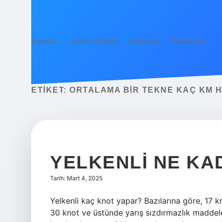
Anasayfa
Gizlilik Politikası
Yasal Uyarı
Hakkımızda
ETIKET:
ORTALAMA BIR TEKNE KAÇ KM H
YELKENLI NE KA
Tarih: Mart 4, 2025
Yelkenli kaç knot yapar? Bazılarına göre, 17 k
30 knot ve üstünde yarış sızdırmazlık maddele