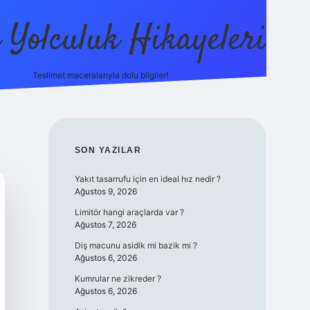
ı Yolculuk Hikayeleri
Teslimat maceralarıyla dolu bilgiler!
betci güncel giriş
betexpe
SIDEBAR
SON YAZILAR
Yakıt tasarrufu için en ideal hız nedir ?
Ağustos 9, 2026
Limitör hangi araçlarda var ?
Ağustos 7, 2026
Diş macunu asidik mi bazik mi ?
Ağustos 6, 2026
Kumrular ne zikreder ?
Ağustos 6, 2026