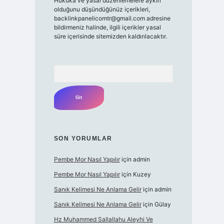
Hukuka ve yasal düzenlemelere aykırı
olduğunu düşündüğünüz içerikleri,
backlinkpanelicomtr@gmail.com
adresine
bildirmeniz halinde, ilgili içerikler yasal
süre içerisinde sitemizden kaldırılacaktır.
Arama
SON YORUMLAR
Pembe Mor Nasıl Yapılır
için
admin
Pembe Mor Nasıl Yapılır
için
Kuzey
Sanık Kelimesi Ne Anlama Gelir
için
admin
Sanık Kelimesi Ne Anlama Gelir
için
Gülay
Hz Muhammed Sallallahu Aleyhi Ve