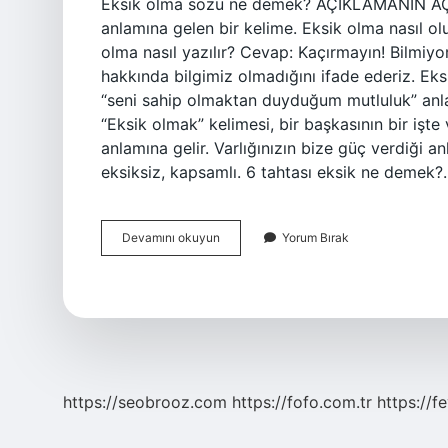
Eksik olma sözü ne demek? AÇIKLAMANIN AÇI
anlamına gelen bir kelime. Eksik olma nasıl o
olma nasıl yazılır? Cevap: Kaçırmayın! Bilmiy
hakkında bilgimiz olmadığını ifade ederiz. Ek
“seni sahip olmaktan duyduğum mutluluk” anlam
“Eksik olmak” kelimesi, bir başkasının bir işt
anlamına gelir. Varlığınızın bize güç verdiği 
eksiksiz, kapsamlı. 6 tahtası eksik ne demek
Eksik
Devamını okuyun
Yorum Bırak
Olma
Kelimesi
Ne
Anlama
Gelir
https://seobrooz.com
https://fofo.com.tr
https://f