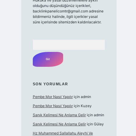
Hukuka ve yasal düzenlemelere aykırı
olduğunu düşündüğünüz içerikleri,
backlinkpanelicomtr@gmail.com
adresine
bildirmeniz halinde, ilgili içerikler yasal
süre içerisinde sitemizden kaldırılacaktır.
Arama
SON YORUMLAR
Pembe Mor Nasıl Yapılır
için
admin
Pembe Mor Nasıl Yapılır
için
Kuzey
Sanık Kelimesi Ne Anlama Gelir
için
admin
Sanık Kelimesi Ne Anlama Gelir
için
Gülay
Hz Muhammed Sallallahu Aleyhi Ve