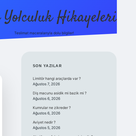
ı Yolculuk Hikayeleri
Teslimat maceralarıyla dolu bilgiler!
betci güncel giriş
betexpe
SIDEBAR
SON YAZILAR
Limitör hangi araçlarda var ?
Ağustos 7, 2026
Diş macunu asidik mi bazik mi ?
Ağustos 6, 2026
Kumrular ne zikreder ?
Ağustos 6, 2026
Aviyet nedir ?
Ağustos 5, 2026