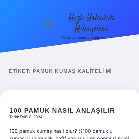
Hızlı Yolculuk
menüyü
Hikayeleri
aç
Teslimat maceralarıyla dolu bilgiler!
Anasayfa
Gizlilik
Politikası
ETIKET:
PAMUK KUMAŞ KALITELI MI
Yasal Uyarı
Hakkımızda
100 PAMUK NASIL ANLAŞILIR
Tarih: Eylül 8, 2024
100 pamuk kumaş nasıl olur? %100 pamuklu
kumaşlar yumuşak, hafif yapısı ve en önemlisi nemi