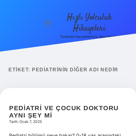
Hızlı Yolculuk
menüyü
Hikayeleri
aç
Teslimat maceralarıyla dolu bilgiler!
Anasayfa
Gizlilik
Politikası
ETIKET:
PEDIATRININ DIĞER ADI NEDIR
Yasal Uyarı
Hakkımızda
PEDIATRI VE ÇOCUK DOKTORU
AYNI ŞEY MI
Tarih: Ocak 7, 2025
Pediatri bölümü neye bakar? 0-18 yaş arasındaki