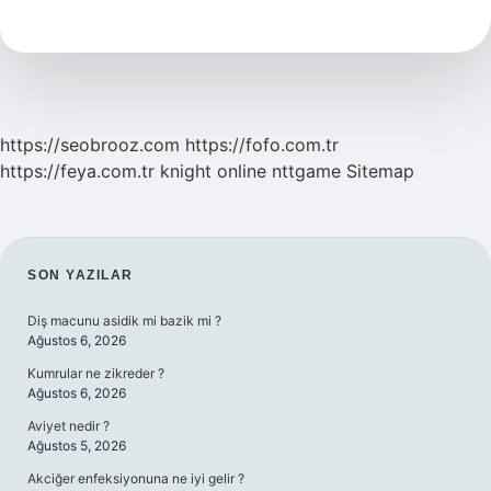
Çocuk
Doktoru
Aynı
Şey
Mi
https://seobrooz.com
https://fofo.com.tr
https://feya.com.tr
knight online
nttgame
Sitemap
SIDEBAR
SON YAZILAR
Diş macunu asidik mi bazik mi ?
Ağustos 6, 2026
Kumrular ne zikreder ?
Ağustos 6, 2026
Aviyet nedir ?
Ağustos 5, 2026
Akciğer enfeksiyonuna ne iyi gelir ?