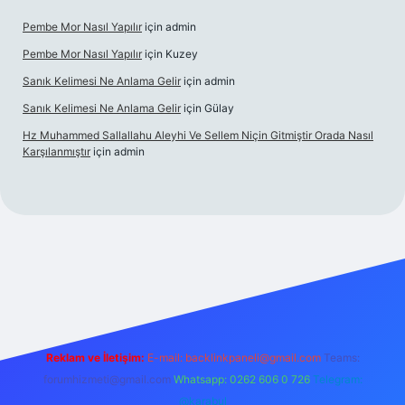
Pembe Mor Nasıl Yapılır
için
admin
Pembe Mor Nasıl Yapılır
için
Kuzey
Sanık Kelimesi Ne Anlama Gelir
için
admin
Sanık Kelimesi Ne Anlama Gelir
için
Gülay
Hz Muhammed Sallallahu Aleyhi Ve Sellem Niçin Gitmiştir Orada Nasıl
Karşılanmıştır
için
admin
iş
betexper.xyz
Reklam ve İletişim:
E-mail:
backlinkpaneli@gmail.com
Teams:
forumhizmeti@gmail.com
Whatsapp: 0262 606 0 726
Telegram:
@karabul