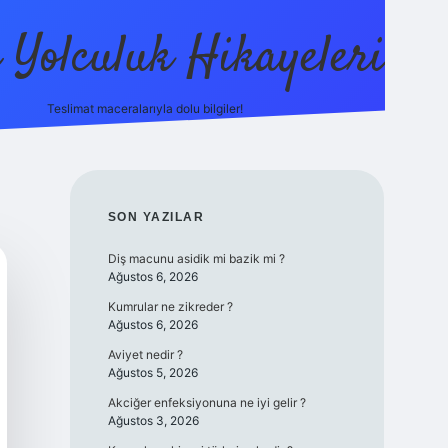
ı Yolculuk Hikayeleri
Teslimat maceralarıyla dolu bilgiler!
betci güncel giriş
betexp
SIDEBAR
SON YAZILAR
Diş macunu asidik mi bazik mi ?
Ağustos 6, 2026
Kumrular ne zikreder ?
Ağustos 6, 2026
Aviyet nedir ?
Ağustos 5, 2026
Akciğer enfeksiyonuna ne iyi gelir ?
Ağustos 3, 2026