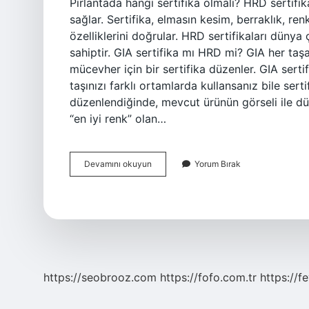
Pırlantada hangi sertifika olmalı? HRD sertifikas
sağlar. Sertifika, elmasın kesim, berraklık, renk
özelliklerini doğrular. HRD sertifikaları düny
sahiptir. GIA sertifika mı HRD mi? GIA her ta
mücevher için bir sertifika düzenler. GIA serti
taşınızı farklı ortamlarda kullansanız bile serti
düzenlendiğinde, mevcut ürünün görseli ile düze
“en iyi renk” olan…
Pırlantada
Devamını okuyun
Yorum Bırak
Hangi
Sertifika
Daha
Iyi
https://seobrooz.com
https://fofo.com.tr
https://f