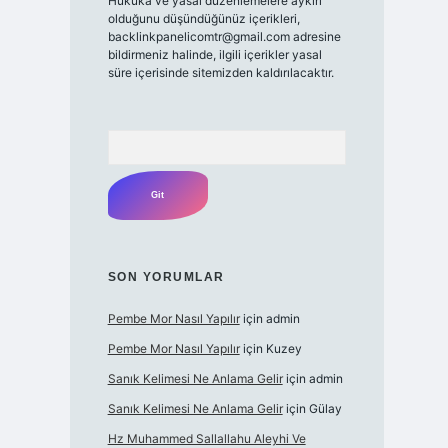
Hukuka ve yasal düzenlemelere aykırı
olduğunu düşündüğünüz içerikleri,
backlinkpanelicomtr@gmail.com
adresine
bildirmeniz halinde, ilgili içerikler yasal
süre içerisinde sitemizden kaldırılacaktır.
Arama
SON YORUMLAR
Pembe Mor Nasıl Yapılır
için
admin
Pembe Mor Nasıl Yapılır
için
Kuzey
Sanık Kelimesi Ne Anlama Gelir
için
admin
Sanık Kelimesi Ne Anlama Gelir
için
Gülay
Hz Muhammed Sallallahu Aleyhi Ve