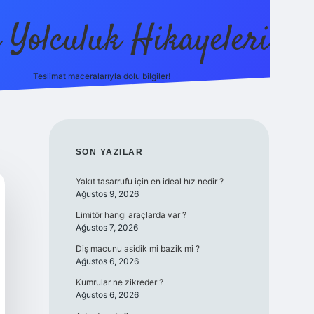
ı Yolculuk Hikayeleri
Teslimat maceralarıyla dolu bilgiler!
betci güncel giriş
betexpe
SIDEBAR
SON YAZILAR
Yakıt tasarrufu için en ideal hız nedir ?
Ağustos 9, 2026
Limitör hangi araçlarda var ?
Ağustos 7, 2026
Diş macunu asidik mi bazik mi ?
Ağustos 6, 2026
Kumrular ne zikreder ?
Ağustos 6, 2026