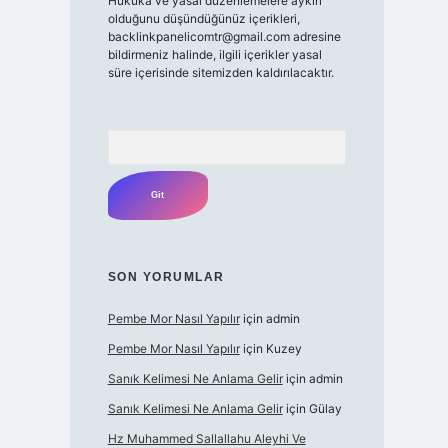
Hukuka ve yasal düzenlemelere aykırı
olduğunu düşündüğünüz içerikleri,
backlinkpanelicomtr@gmail.com
adresine
bildirmeniz halinde, ilgili içerikler yasal
süre içerisinde sitemizden kaldırılacaktır.
Arama
SON YORUMLAR
Pembe Mor Nasıl Yapılır
için
admin
Pembe Mor Nasıl Yapılır
için
Kuzey
Sanık Kelimesi Ne Anlama Gelir
için
admin
Sanık Kelimesi Ne Anlama Gelir
için
Gülay
Hz Muhammed Sallallahu Aleyhi Ve