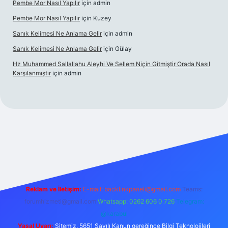
Pembe Mor Nasıl Yapılır
için
admin
Pembe Mor Nasıl Yapılır
için
Kuzey
Sanık Kelimesi Ne Anlama Gelir
için
admin
Sanık Kelimesi Ne Anlama Gelir
için
Gülay
Hz Muhammed Sallallahu Aleyhi Ve Sellem Niçin Gitmiştir Orada Nasıl
Karşılanmıştır
için
admin
iş
betexper.xyz
Reklam ve İletişim:
E-mail:
backlinkpaneli@gmail.com
Teams:
forumhizmeti@gmail.com
Whatsapp: 0262 606 0 726
Telegram:
@karabul
Yasal Uyarı:
Sitemiz, 5651 Sayılı Kanun gereğince Bilgi Teknolojileri