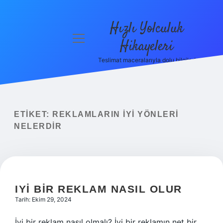
Hızlı Yolculuk
menüyü
Hikayeleri
aç
Teslimat maceralarıyla dolu bilgiler!
Anasayfa
Gizlilik
Politikası
ETIKET:
REKLAMLARIN IYI YÖNLERI
Yasal Uyarı
NELERDIR
Hakkımızda
IYI BIR REKLAM NASIL OLUR
Tarih: Ekim 29, 2024
İyi bir reklam nasıl olmalı? İyi bir reklamın net bir