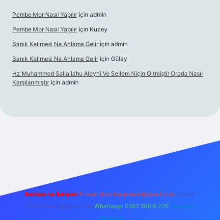
Pembe Mor Nasıl Yapılır
için
admin
Pembe Mor Nasıl Yapılır
için
Kuzey
Sanık Kelimesi Ne Anlama Gelir
için
admin
Sanık Kelimesi Ne Anlama Gelir
için
Gülay
Hz Muhammed Sallallahu Aleyhi Ve Sellem Niçin Gitmiştir Orada Nasıl
Karşılanmıştır
için
admin
ş
betexper.xyz
Reklam ve İletişim:
E-mail:
backlinkpaneli@gmail.com
Teams:
forumhizmeti@gmail.com
Whatsapp: 0262 606 0 726
Telegram:
@karabul