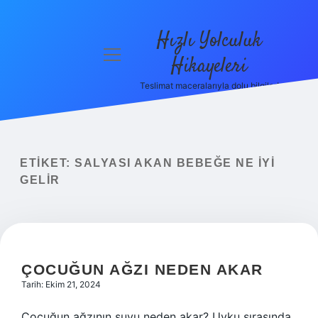
Hızlı Yolculuk
menüyü
Hikayeleri
aç
Teslimat maceralarıyla dolu bilgiler!
Anasayfa
Gizlilik
Politikası
ETIKET:
SALYASI AKAN BEBEĞE NE IYI
Yasal Uyarı
GELIR
Hakkımızda
ÇOCUĞUN AĞZI NEDEN AKAR
Tarih: Ekim 21, 2024
Çocuğun ağzının suyu neden akar? Uyku sırasında