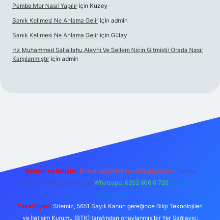
Pembe Mor Nasıl Yapılır
için
Kuzey
Sanık Kelimesi Ne Anlama Gelir
için
admin
Sanık Kelimesi Ne Anlama Gelir
için
Gülay
Hz Muhammed Sallallahu Aleyhi Ve Sellem Niçin Gitmiştir Orada Nasıl
Karşılanmıştır
için
admin
ş
betexper.xyz
Reklam ve İletişim:
E-mail:
backlinkpaneli@gmail.com
Teams:
forumhizmeti@gmail.com
Whatsapp: 0262 606 0 726
Telegram:
@karabul
Yasal Uyarı:
Sitemiz, 5651 Sayılı Kanun gereğince Bilgi Teknolojileri
ve İletişim Kurumu (BTK) tarafından onaylanmış bir Yer Sağlayıcı