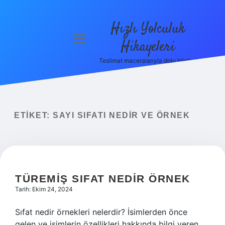
Hızlı Yolculuk
menüyü
Hikayeleri
aç
Teslimat maceralarıyla dolu bilgiler!
Anasayfa
Gizlilik
Politikası
ETIKET:
SAYI SIFATI NEDIR VE ÖRNEK
Yasal Uyarı
Hakkımızda
TÜREMIŞ SIFAT NEDIR ÖRNEK
Tarih: Ekim 24, 2024
Sıfat nedir örnekleri nelerdir? İsimlerden önce
gelen ve isimlerin özellikleri hakkında bilgi veren