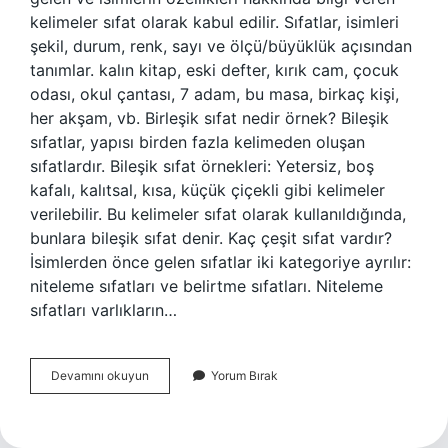
kelimeler sıfat olarak kabul edilir. Sıfatlar, isimleri
şekil, durum, renk, sayı ve ölçü/büyüklük açısından
tanımlar. kalın kitap, eski defter, kırık cam, çocuk
odası, okul çantası, 7 adam, bu masa, birkaç kişi,
her akşam, vb. Birleşik sıfat nedir örnek? Bileşik
sıfatlar, yapısı birden fazla kelimeden oluşan
sıfatlardır. Bileşik sıfat örnekleri: Yetersiz, boş
kafalı, kalıtsal, kısa, küçük çiçekli gibi kelimeler
verilebilir. Bu kelimeler sıfat olarak kullanıldığında,
bunlara bileşik sıfat denir. Kaç çeşit sıfat vardır?
İsimlerden önce gelen sıfatlar iki kategoriye ayrılır:
niteleme sıfatları ve belirtme sıfatları. Niteleme
sıfatları varlıkların…
Türemiş
Devamını okuyun
Yorum Bırak
Sıfat
Nedir
Örnek