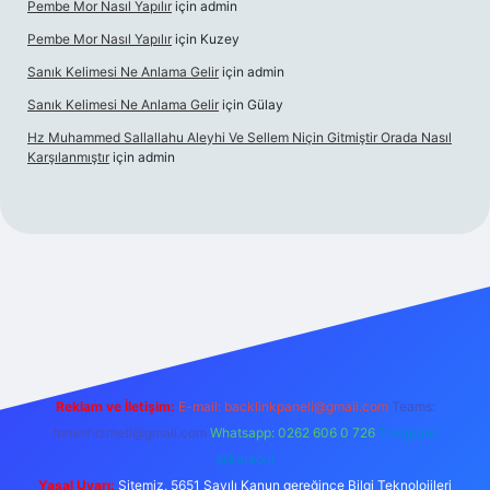
Pembe Mor Nasıl Yapılır
için
admin
Pembe Mor Nasıl Yapılır
için
Kuzey
Sanık Kelimesi Ne Anlama Gelir
için
admin
Sanık Kelimesi Ne Anlama Gelir
için
Gülay
Hz Muhammed Sallallahu Aleyhi Ve Sellem Niçin Gitmiştir Orada Nasıl
Karşılanmıştır
için
admin
iş
betexper.xyz
Reklam ve İletişim:
E-mail:
backlinkpaneli@gmail.com
Teams:
forumhizmeti@gmail.com
Whatsapp: 0262 606 0 726
Telegram:
@karabul
Yasal Uyarı:
Sitemiz, 5651 Sayılı Kanun gereğince Bilgi Teknolojileri