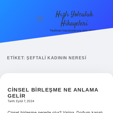
Hızlı Yolculuk
menüyü
Hikayeleri
aç
Teslimat maceralarıyla dolu bilgiler!
Anasayfa
Gizlilik
Politikası
ETIKET:
ŞEFTALI KADININ NERESI
Yasal Uyarı
Hakkımızda
CINSEL BIRLEŞME NE ANLAMA
GELIR
Tarih: Eylül 7, 2024
Cinsel birleşme nerede olur? Vajina. Doğum kanalı