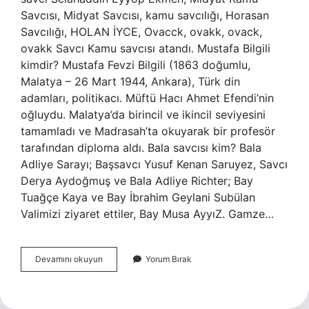
Savcısı, Midyat Savcısı, kamu savcılığı, Horasan
Savcılığı, HOLAN İYCE, Ovacck, ovakk, ovack,
ovakk Savcı Kamu savcısı atandı. Mustafa Bilgili
kimdir? Mustafa Fevzi Bilgili (1863 doğumlu,
Malatya – 26 Mart 1944, Ankara), Türk din
adamları, politikacı. Müftü Hacı Ahmet Efendi’nin
oğluydu. Malatya’da birincil ve ikincil seviyesini
tamamladı ve Madrasah’ta okuyarak bir profesör
tarafından diploma aldı. Bala savcısı kim? Bala
Adliye Sarayı; Başsavcı Yusuf Kenan Saruyez, Savcı
Derya Aydoğmuş ve Bala Adliye Richter; Bay
Tuağçe Kaya ve Bay İbrahim Geylani Subülan
Valimizi ziyaret ettiler, Bay Musa AyyıZ. Gamze…
Kozmik
Devamını okuyun
Yorum Bırak
Odaya
Giren
Savcı
Kim