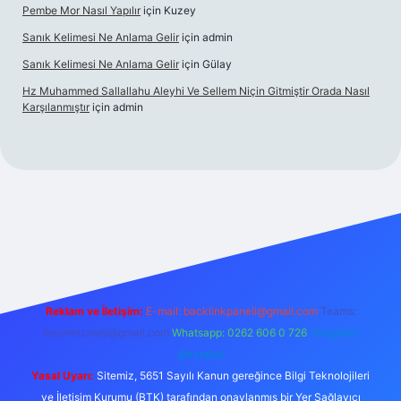
Pembe Mor Nasıl Yapılır
için
Kuzey
Sanık Kelimesi Ne Anlama Gelir
için
admin
Sanık Kelimesi Ne Anlama Gelir
için
Gülay
Hz Muhammed Sallallahu Aleyhi Ve Sellem Niçin Gitmiştir Orada Nasıl
Karşılanmıştır
için
admin
iş
betexper.xyz
Reklam ve İletişim:
E-mail:
backlinkpaneli@gmail.com
Teams:
forumhizmeti@gmail.com
Whatsapp: 0262 606 0 726
Telegram:
@karabul
Yasal Uyarı:
Sitemiz, 5651 Sayılı Kanun gereğince Bilgi Teknolojileri
ve İletişim Kurumu (BTK) tarafından onaylanmış bir Yer Sağlayıcı