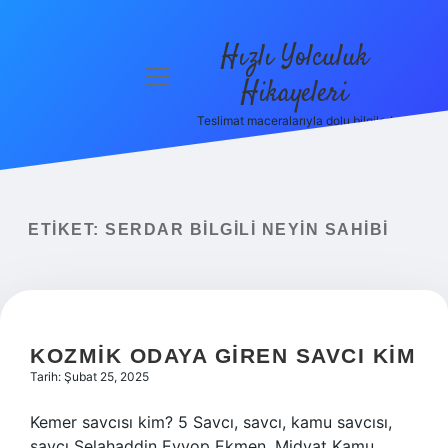
Hızlı Yolculuk
menüyü
Hikayeleri
aç
Teslimat maceralarıyla dolu bilgiler!
Anasayfa
Gizlilik
Politikası
ETIKET:
SERDAR BILGILI NEYIN SAHIBI
Yasal Uyarı
Hakkımızda
KOZMIK ODAYA GIREN SAVCI KIM
Tarih: Şubat 25, 2025
Kemer savcısı kim? 5 Savcı, savcı, kamu savcısı,
savcı Selahaddin Eyyop Ekmen, Midyat Kamu