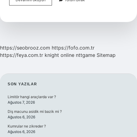
Maymun
Beslemek
Yasak
Mı
https://seobrooz.com
https://fofo.com.tr
https://feya.com.tr
knight online
nttgame
Sitemap
SIDEBAR
SON YAZILAR
Limitör hangi araçlarda var ?
Ağustos 7, 2026
Diş macunu asidik mi bazik mi ?
Ağustos 6, 2026
Kumrular ne zikreder ?
Ağustos 6, 2026