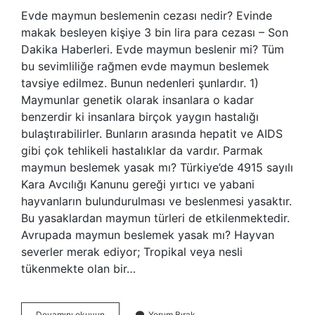
Evde maymun beslemenin cezası nedir? Evinde
makak besleyen kişiye 3 bin lira para cezası – Son
Dakika Haberleri. Evde maymun beslenir mi? Tüm
bu sevimliliğe rağmen evde maymun beslemek
tavsiye edilmez. Bunun nedenleri şunlardır. 1)
Maymunlar genetik olarak insanlara o kadar
benzerdir ki insanlara birçok yaygın hastalığı
bulaştırabilirler. Bunların arasında hepatit ve AIDS
gibi çok tehlikeli hastalıklar da vardır. Parmak
maymun beslemek yasak mı? Türkiye’de 4915 sayılı
Kara Avcılığı Kanunu gereği yırtıcı ve yabani
hayvanların bulundurulması ve beslenmesi yasaktır.
Bu yasaklardan maymun türleri de etkilenmektedir.
Avrupada maymun beslemek yasak mı? Hayvan
severler merak ediyor; Tropikal veya nesli
tükenmekte olan bir…
Evde
Devamını okuyun
Yorum Bırak