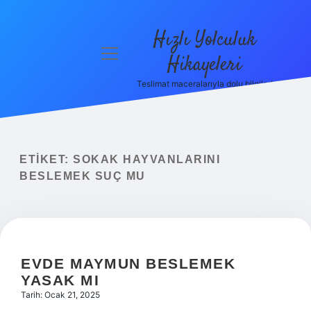
Hızlı Yolculuk
menüyü
Hikayeleri
aç
Teslimat maceralarıyla dolu bilgiler!
Anasayfa
Gizlilik
Politikası
ETIKET:
SOKAK HAYVANLARINI
Yasal Uyarı
BESLEMEK SUÇ MU
Hakkımızda
EVDE MAYMUN BESLEMEK
YASAK MI
Tarih: Ocak 21, 2025