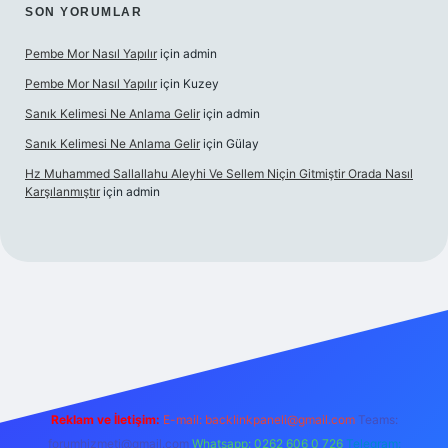
SON YORUMLAR
Pembe Mor Nasıl Yapılır
için
admin
Pembe Mor Nasıl Yapılır
için
Kuzey
Sanık Kelimesi Ne Anlama Gelir
için
admin
Sanık Kelimesi Ne Anlama Gelir
için
Gülay
Hz Muhammed Sallallahu Aleyhi Ve Sellem Niçin Gitmiştir Orada Nasıl
Karşılanmıştır
için
admin
iş
betexper.xyz
Reklam ve İletişim:
E-mail:
backlinkpaneli@gmail.com
Teams:
forumhizmeti@gmail.com
Whatsapp: 0262 606 0 726
Telegram: