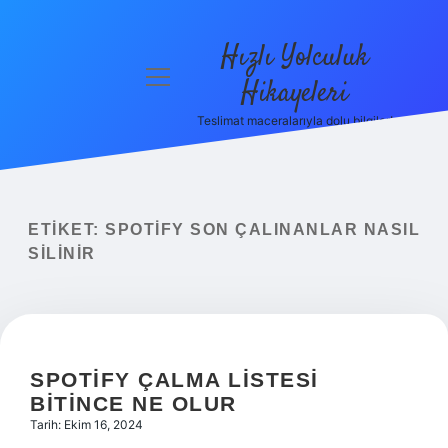
Hızlı Yolculuk
menüyü
Hikayeleri
aç
Teslimat maceralarıyla dolu bilgiler!
Anasayfa
Gizlilik
Politikası
ETIKET:
SPOTIFY SON ÇALINANLAR NASIL
Yasal Uyarı
SILINIR
Hakkımızda
SPOTIFY ÇALMA LISTESI
BITINCE NE OLUR
Tarih: Ekim 16, 2024