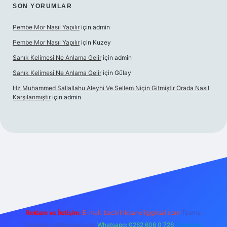
SON YORUMLAR
Pembe Mor Nasıl Yapılır
için
admin
Pembe Mor Nasıl Yapılır
için
Kuzey
Sanık Kelimesi Ne Anlama Gelir
için
admin
Sanık Kelimesi Ne Anlama Gelir
için
Gülay
Hz Muhammed Sallallahu Aleyhi Ve Sellem Niçin Gitmiştir Orada Nasıl
Karşılanmıştır
için
admin
iriş
betexper.xyz
Reklam ve İletişim:
E-mail:
backlinkpaneli@gmail.com
Teams:
forumhizmeti@gmail.com
Whatsapp: 0262 606 0 726
Telegram: