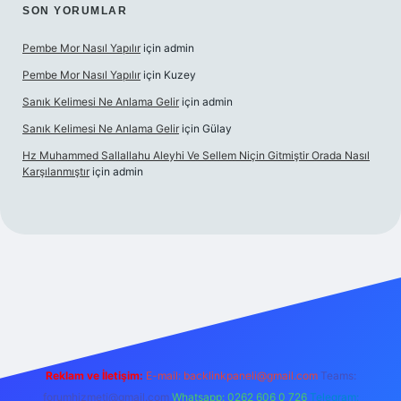
SON YORUMLAR
Pembe Mor Nasıl Yapılır
için
admin
Pembe Mor Nasıl Yapılır
için
Kuzey
Sanık Kelimesi Ne Anlama Gelir
için
admin
Sanık Kelimesi Ne Anlama Gelir
için
Gülay
Hz Muhammed Sallallahu Aleyhi Ve Sellem Niçin Gitmiştir Orada Nasıl
Karşılanmıştır
için
admin
iş
betexper.xyz
Reklam ve İletişim:
E-mail:
backlinkpaneli@gmail.com
Teams:
forumhizmeti@gmail.com
Whatsapp: 0262 606 0 726
Telegram: