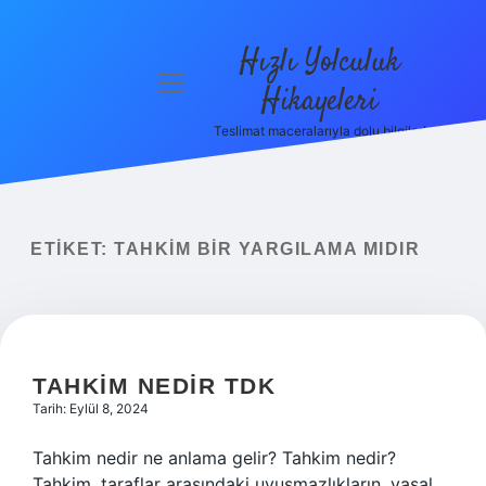
Hızlı Yolculuk
menüyü
Hikayeleri
aç
Teslimat maceralarıyla dolu bilgiler!
Anasayfa
Gizlilik
Politikası
ETIKET:
TAHKIM BIR YARGILAMA MIDIR
Yasal Uyarı
Hakkımızda
TAHKIM NEDIR TDK
Tarih: Eylül 8, 2024
Tahkim nedir ne anlama gelir? Tahkim nedir?
Tahkim, taraflar arasındaki uyuşmazlıkların, yasal