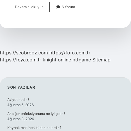
Tahkim
Devamını okuyun
6 Yorum
Nedir
Tdk
https://seobrooz.com
https://fofo.com.tr
https://feya.com.tr
knight online
nttgame
Sitemap
SIDEBAR
SON YAZILAR
Aviyet nedir ?
Ağustos 5, 2026
Akciğer enfeksiyonuna ne iyi gelir ?
Ağustos 3, 2026
Kaynak makinesi türleri nelerdir ?