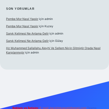
SON YORUMLAR
Pembe Mor Nasıl Yapılır
için
admin
Pembe Mor Nasıl Yapılır
için
Kuzey
Sanık Kelimesi Ne Anlama Gelir
için
admin
Sanık Kelimesi Ne Anlama Gelir
için
Gülay
Hz Muhammed Sallallahu Aleyhi Ve Sellem Niçin Gitmiştir Orada Nasıl
Karşılanmıştır
için
admin
iş
betexper.xyz
Reklam ve İletişim:
E-mail:
backlinkpaneli@gmail.com
Teams: