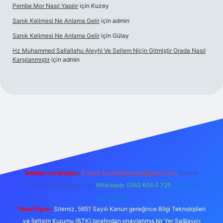
Pembe Mor Nasıl Yapılır
için
Kuzey
Sanık Kelimesi Ne Anlama Gelir
için
admin
Sanık Kelimesi Ne Anlama Gelir
için
Gülay
Hz Muhammed Sallallahu Aleyhi Ve Sellem Niçin Gitmiştir Orada Nasıl
Karşılanmıştır
için
admin
iş
betexper.xyz
Reklam ve İletişim:
E-mail:
backlinkpaneli@gmail.com
Teams:
forumhizmeti@gmail.com
Whatsapp: 0262 606 0 726
Telegram:
@karabul
Yasal Uyarı:
Sitemiz, 5651 Sayılı Kanun gereğince Bilgi Teknolojileri
ve İletişim Kurumu (BTK) tarafından onaylanmış bir Yer Sağlayıcı