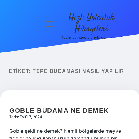
Hızlı Yolculuk
menüyü
Hikayeleri
aç
Teslimat maceralarıyla dolu bilgiler!
Anasayfa
Gizlilik
Politikası
ETIKET:
TEPE BUDAMASI NASIL YAPILIR
Yasal Uyarı
Hakkımızda
GOBLE BUDAMA NE DEMEK
Tarih: Eylül 7, 2024
Goble şekli ne demek? Nemli bölgelerde meyve
fidelerine uygulanan uzun zamandır bilinen bir