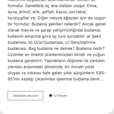
formdur. Genellikle üç ana daldan oluşur. Elma,
ayva, armut, erik, şeftali, kayısı, portakal,
turunçgiller vb. Diğer meyve ağaçları için de uygun
bir formdur. Budama şekilleri nelerdir? Ancak genel
olarak meyve ve şarap yetiştiriciliğinde budama,
kullanım amacına göre üç türe ayrılabilir: a) Şekil
budaması, b) Ürün budaması, c) Gençleştirme
budaması. Bag budama ne demek? Budama nedir?
Üzümler en önemli ürünlerimizden biridir ve yoğun
budama gerektirir. Yaprakların düşmesi ile yeniden
çıkması arasındaki dönemde, bir önceki yılda
oluşan ve odunsu hale gelen yıllık sürgünlerin %85-
95’inin kesilip çıkarılması işlemine budama denir.…
Goble
Devamını okuyun
12 Yorum
Budama
Ne
Demek