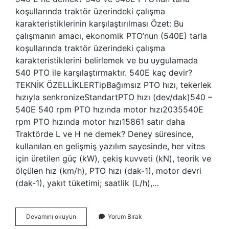
koşullarında traktör üzerindeki çalışma
karakteristiklerinin karşılaştırılması Özet: Bu
çalışmanın amacı, ekonomik PTO’nun (540E) tarla
koşullarında traktör üzerindeki çalışma
karakteristiklerini belirlemek ve bu uygulamada
540 PTO ile karşılaştırmaktır. 540E kaç devir?
TEKNİK ÖZELLİKLERTipBağımsız PTO hızı, tekerlek
hızıyla senkronizeStandartPTO hızı (dev/dak)540 –
540E 540 rpm PTO hızında motor hızı2035540E
rpm PTO hızında motor hızı15861 satır daha
Traktörde L ve H ne demek? Deney süresince,
kullanılan en gelişmiş yazılım sayesinde, her vites
için üretilen güç (kW), çekiş kuvveti (kN), teorik ve
ölçülen hız (km/h), PTO hızı (dak-1), motor devri
(dak-1), yakıt tüketimi; saatlik (L/h),…
540E
Devamını okuyun
Yorum Bırak
Ne