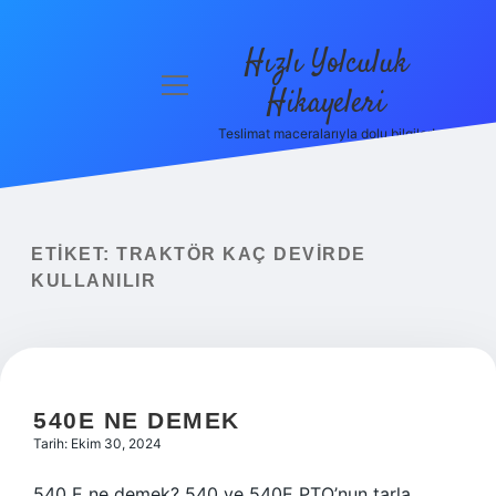
Hızlı Yolculuk
menüyü
Hikayeleri
aç
Teslimat maceralarıyla dolu bilgiler!
Anasayfa
Gizlilik
Politikası
ETIKET:
TRAKTÖR KAÇ DEVIRDE
Yasal Uyarı
KULLANILIR
Hakkımızda
540E NE DEMEK
Tarih: Ekim 30, 2024
540 E ne demek? 540 ve 540E PTO’nun tarla