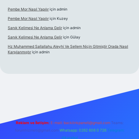
Pembe Mor Nasıl Yapılır
için
admin
Pembe Mor Nasıl Yapılır
için
Kuzey
Sanık Kelimesi Ne Anlama Gelir
için
admin
Sanık Kelimesi Ne Anlama Gelir
için
Gülay
Hz Muhammed Sallallahu Aleyhi Ve Sellem Niçin Gitmiştir Orada Nasıl
Karşılanmıştır
için
admin
iş
betexper.xyz
Reklam ve İletişim:
E-mail:
backlinkpaneli@gmail.com
Teams:
forumhizmeti@gmail.com
Whatsapp: 0262 606 0 726
Telegram:
@karabul