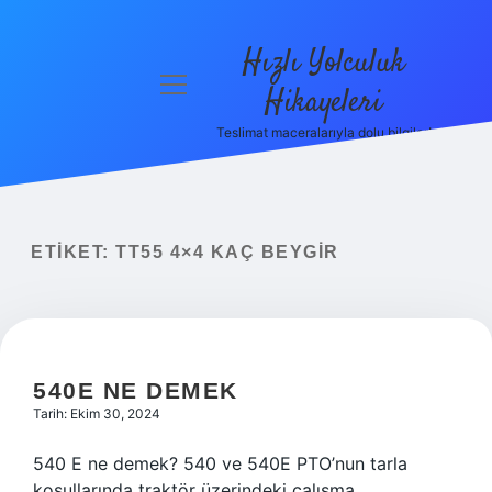
Hızlı Yolculuk
menüyü
Hikayeleri
aç
Teslimat maceralarıyla dolu bilgiler!
Anasayfa
Gizlilik
Politikası
ETIKET:
TT55 4×4 KAÇ BEYGIR
Yasal Uyarı
Hakkımızda
540E NE DEMEK
Tarih: Ekim 30, 2024
540 E ne demek? 540 ve 540E PTO’nun tarla
koşullarında traktör üzerindeki çalışma