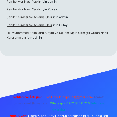
Pembe Mor Nasıl Yapılır
için
admin
Pembe Mor Nasıl Yapılır
için
Kuzey
Sanık Kelimesi Ne Anlama Gelir
için
admin
Sanık Kelimesi Ne Anlama Gelir
için
Gülay
Hz Muhammed Sallallahu Aleyhi Ve Sellem Niçin Gitmiştir Orada Nasıl
Karşılanmıştır
için
admin
iş
betexper.xyz
Reklam ve İletişim:
E-mail:
backlinkpaneli@gmail.com
Teams:
forumhizmeti@gmail.com
Whatsapp: 0262 606 0 726
Telegram:
@karabul
Yasal Uyarı:
Sitemiz, 5651 Sayılı Kanun gereğince Bilgi Teknolojileri