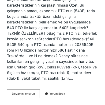
karakteristiklerinin karşılaştırılması Özet: Bu
çalışmanın amacı, ekonomik PTO’nun (540E) tarla
koşullarında traktör üzerindeki çalışma
karakteristiklerini belirlemek ve bu uygulamada
540 PTO ile karşılaştırmaktır. 540E kaç devir?
TEKNİK ÖZELLİKLERTipBağımsız PTO hızı, tekerlek
hızıyla senkronizeStandartPTO hızı (dev/dak)540 –
540E 540 rpm PTO hızında motor hızı2035540E
rpm PTO hızında motor hızı15861 satır daha
Traktörde L ve H ne demek? Deney süresince,
kullanılan en gelişmiş yazılım sayesinde, her vites
için üretilen güç (kW), çekiş kuvveti (kN), teorik ve
ölçülen hız (km/h), PTO hızı (dak-1), motor devri
(dak-1), yakıt tüketimi; saatlik (L/h),…
540E
Devamını okuyun
Yorum Bırak
Ne
Demek