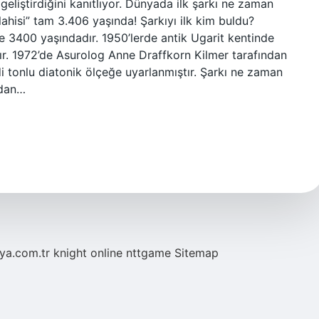
k geliştirdiğini kanıtlıyor. Dünyada ilk şarkı ne zaman
İlahisi” tam 3.406 yaşında! Şarkıyı ilk kim buldu?
 ve 3400 yaşındadır. 1950’lerde antik Ugarit kentinde
adır. 1972’de Asurolog Anne Draffkorn Kilmer tarafından
tonlu diatonik ölçeğe uyarlanmıştır. Şarkı ne zaman
ldan…
eya.com.tr
knight online
nttgame
Sitemap