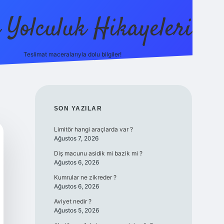
ı Yolculuk Hikayeleri
Teslimat maceralarıyla dolu bilgiler!
betci güncel giriş
betexpe
SIDEBAR
SON YAZILAR
Limitör hangi araçlarda var ?
Ağustos 7, 2026
Diş macunu asidik mi bazik mi ?
Ağustos 6, 2026
Kumrular ne zikreder ?
Ağustos 6, 2026
Aviyet nedir ?
Ağustos 5, 2026