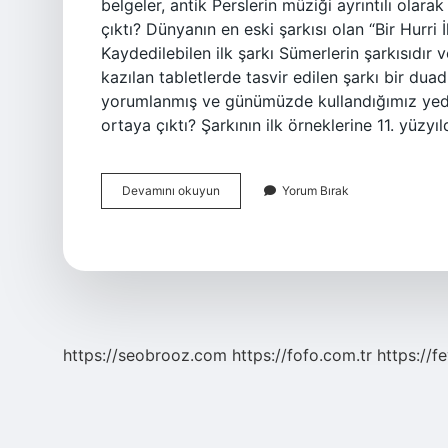
belgeler, antik Perslerin müziği ayrıntılı olara
çıktı? Dünyanın en eski şarkısı olan “Bir Hurri 
Kaydedilebilen ilk şarkı Sümerlerin şarkısıdır
kazılan tabletlerde tasvir edilen şarkı bir du
yorumlanmış ve günümüzde kullandığımız yedi 
ortaya çıktı? Şarkının ilk örneklerine 11. yüzyı
Müzik
Devamını okuyun
Yorum Bırak
Ilk
Ne
Zaman
Ortaya
Çıktı
https://seobrooz.com
https://fofo.com.tr
https://f