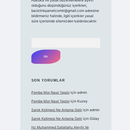
Hukuka ve yasal düzenlemelere aykırı
olduğunu düşündüğünüz içerikleri,
backlinkpanelicomtr@gmail.com
adresine
bildirmeniz halinde, ilgili içerikler yasal
süre içerisinde sitemizden kaldırılacaktır.
Arama
SON YORUMLAR
Pembe Mor Nasıl Yapılır
için
admin
Pembe Mor Nasıl Yapılır
için
Kuzey
Sanık Kelimesi Ne Anlama Gelir
için
admin
Sanık Kelimesi Ne Anlama Gelir
için
Gülay
Hz Muhammed Sallallahu Aleyhi Ve