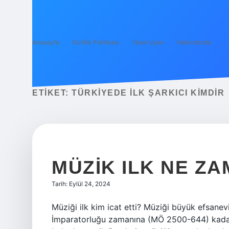
Anasayfa
Gizlilik Politikası
Yasal Uyarı
Hakkımızda
ETIKET:
TÜRKIYEDE ILK ŞARKICI KIMDIR
MÜZIK ILK NE ZA
Tarih: Eylül 24, 2024
Müziği ilk kim icat etti? Müziği büyük efsanevi
İmparatorluğu zamanına (MÖ 2500-644) kadar 