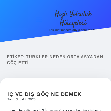
Hızlı Yolculuk
menüyü
Hikayeleri
aç
Teslimat maceralarıyla dolu bilgiler!
Anasayfa
Gizlilik
Politikası
ETIKET:
TÜRKLER NEDEN ORTA ASYADAN
Yasal Uyarı
GÖÇ ETTI
Hakkımızda
IÇ VE DIŞ GÖÇ NE DEMEK
Tarih: Şubat 4, 2025
İç ve dış göç nedir? İç göç; ülke sınırları içerisinde