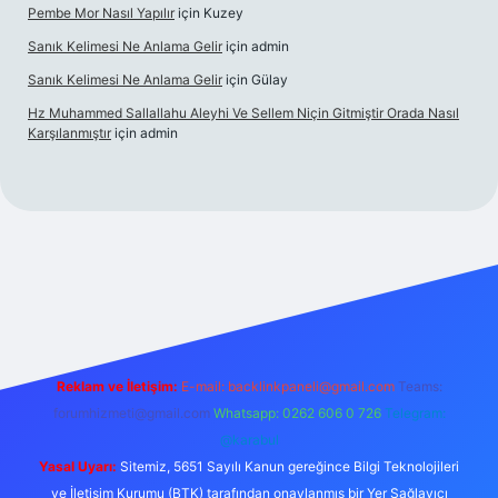
Pembe Mor Nasıl Yapılır
için
Kuzey
Sanık Kelimesi Ne Anlama Gelir
için
admin
Sanık Kelimesi Ne Anlama Gelir
için
Gülay
Hz Muhammed Sallallahu Aleyhi Ve Sellem Niçin Gitmiştir Orada Nasıl
Karşılanmıştır
için
admin
riş
betexper.xyz
Reklam ve İletişim:
E-mail:
backlinkpaneli@gmail.com
Teams:
forumhizmeti@gmail.com
Whatsapp: 0262 606 0 726
Telegram:
@karabul
Yasal Uyarı:
Sitemiz, 5651 Sayılı Kanun gereğince Bilgi Teknolojileri
ve İletişim Kurumu (BTK) tarafından onaylanmış bir Yer Sağlayıcı