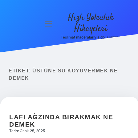
Hızlı Yolculuk
menüyü
Hikayeleri
aç
Teslimat maceralarıyla dolu bilgiler!
Anasayfa
Gizlilik
Politikası
ETIKET:
ÜSTÜNE SU KOYUVERMEK NE
Yasal Uyarı
DEMEK
Hakkımızda
LAFI AĞZINDA BIRAKMAK NE
DEMEK
Tarih: Ocak 25, 2025