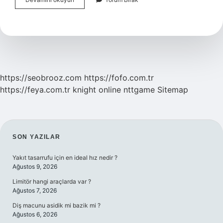
Ağzında
Bırakmak
Ne
Demek
https://seobrooz.com
https://fofo.com.tr
https://feya.com.tr
knight online
nttgame
Sitemap
SIDEBAR
SON YAZILAR
Yakıt tasarrufu için en ideal hız nedir ?
Ağustos 9, 2026
Limitör hangi araçlarda var ?
Ağustos 7, 2026
Diş macunu asidik mi bazik mi ?
Ağustos 6, 2026