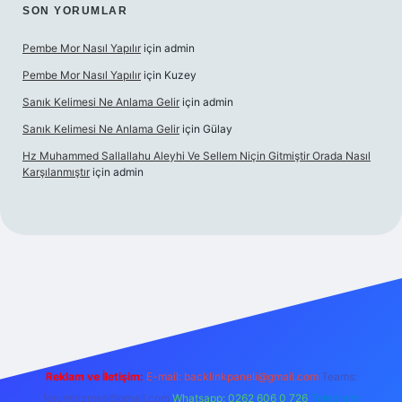
SON YORUMLAR
Pembe Mor Nasıl Yapılır
için
admin
Pembe Mor Nasıl Yapılır
için
Kuzey
Sanık Kelimesi Ne Anlama Gelir
için
admin
Sanık Kelimesi Ne Anlama Gelir
için
Gülay
Hz Muhammed Sallallahu Aleyhi Ve Sellem Niçin Gitmiştir Orada Nasıl
Karşılanmıştır
için
admin
iş
betexper.xyz
Reklam ve İletişim:
E-mail:
backlinkpaneli@gmail.com
Teams:
forumhizmeti@gmail.com
Whatsapp: 0262 606 0 726
Telegram: