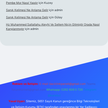
Pembe Mor Nasıl Yapılır
için
Kuzey
Sanık Kelimesi Ne Anlama Gelir
için
admin
Sanık Kelimesi Ne Anlama Gelir
için
Gülay
Hz Muhammed Sallallahu Aleyhi Ve Sellem Niçin Gitmiştir Orada Nasıl
Karşılanmıştır
için
admin
iriş
betexper.xyz
Reklam ve İletişim:
E-mail:
backlinkpaneli@gmail.com
Teams:
forumhizmeti@gmail.com
Whatsapp: 0262 606 0 726
Telegram:
@karabul
Yasal Uyarı:
Sitemiz, 5651 Sayılı Kanun gereğince Bilgi Teknolojileri
ve İletişim Kurumu (BTK) tarafından onaylanmış bir Yer Sağlayıcı