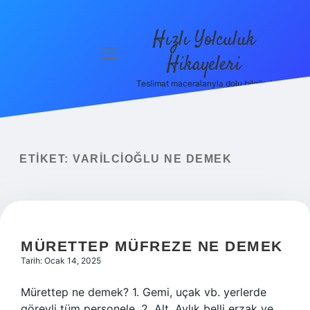
Hızlı Yolculuk
menüyü
Hikayeleri
aç
Teslimat maceralarıyla dolu bilgiler!
Anasayfa
Gizlilik
Politikası
ETIKET:
VARILCIOĞLU NE DEMEK
Yasal Uyarı
Hakkımızda
MÜRETTEP MÜFREZE NE DEMEK
Tarih: Ocak 14, 2025
Mürettep ne demek? 1. Gemi, uçak vb. yerlerde
görevli tüm personele. 2. Alt. Aylık belli erzak ve