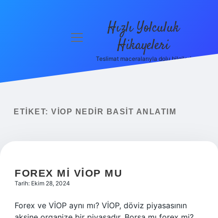
Hızlı Yolculuk
menüyü
Hikayeleri
aç
Teslimat maceralarıyla dolu bilgiler!
Anasayfa
Gizlilik
Politikası
ETIKET:
VİOP NEDIR BASIT ANLATIM
Yasal Uyarı
Hakkımızda
FOREX MI VİOP MU
Tarih: Ekim 28, 2024
Forex ve VİOP aynı mı? VİOP, döviz piyasasının
aksine organize bir piyasadır. Borsa mı forex mi?