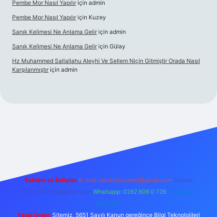
Pembe Mor Nasıl Yapılır
için
admin
Pembe Mor Nasıl Yapılır
için
Kuzey
Sanık Kelimesi Ne Anlama Gelir
için
admin
Sanık Kelimesi Ne Anlama Gelir
için
Gülay
Hz Muhammed Sallallahu Aleyhi Ve Sellem Niçin Gitmiştir Orada Nasıl
Karşılanmıştır
için
admin
iş
betexper.xyz
Reklam ve İletişim:
E-mail:
backlinkpaneli@gmail.com
Teams:
forumhizmeti@gmail.com
Whatsapp: 0262 606 0 726
Telegram:
@karabul
Yasal Uyarı:
Sitemiz, 5651 Sayılı Kanun gereğince Bilgi Teknolojileri