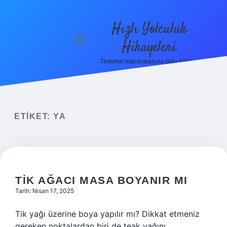
Hızlı Yolculuk
menüyü
Hikayeleri
aç
Teslimat maceralarıyla dolu bilgiler!
Anasayfa
Gizlilik
Politikası
ETIKET:
YA
Yasal Uyarı
Hakkımızda
TIK AĞACI MASA BOYANIR MI
Tarih: Nisan 17, 2025
Tik yağı üzerine boya yapılır mı? Dikkat etmeniz
gereken noktalardan biri de teak yağını