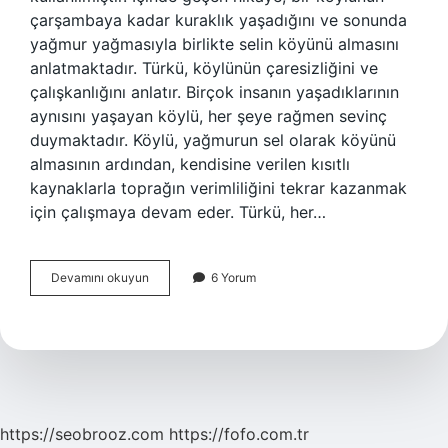
çarşambaya kadar kuraklık yaşadığını ve sonunda
yağmur yağmasıyla birlikte selin köyünü almasını
anlatmaktadır. Türkü, köylünün çaresizliğini ve
çalışkanlığını anlatır. Birçok insanın yaşadıklarının
aynısını yaşayan köylü, her şeye rağmen sevinç
duymaktadır. Köylü, yağmurun sel olarak köyünü
almasının ardından, kendisine verilen kısıtlı
kaynaklarla toprağın verimliliğini tekrar kazanmak
için çalışmaya devam eder. Türkü, her…
Çarşambayı
Devamını okuyun
6 Yorum
sel
aldı
türküsünün
hikayesi
nedir
https://seobrooz.com
https://fofo.com.tr