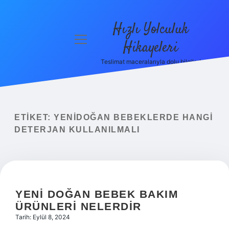
Hızlı Yolculuk
menüyü
Hikayeleri
aç
Teslimat maceralarıyla dolu bilgiler!
Anasayfa
Gizlilik
Politikası
ETIKET:
YENIDOĞAN BEBEKLERDE HANGI
Yasal Uyarı
DETERJAN KULLANILMALI
Hakkımızda
YENI DOĞAN BEBEK BAKIM
ÜRÜNLERI NELERDIR
Tarih: Eylül 8, 2024