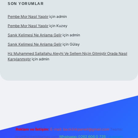
SON YORUMLAR
Pembe Mor Nasıl Yapılır
için
admin
Pembe Mor Nasıl Yapılır
için
Kuzey
Sanık Kelimesi Ne Anlama Gelir
için
admin
Sanık Kelimesi Ne Anlama Gelir
için
Gülay
Hz Muhammed Sallallahu Aleyhi Ve Sellem Niçin Gitmiştir Orada Nasıl
Karşılanmıştır
için
admin
iş
betexper.xyz
Reklam ve İletişim:
E-mail:
backlinkpaneli@gmail.com
Teams:
forumhizmeti@gmail.com
Whatsapp: 0262 606 0 726
Telegram: