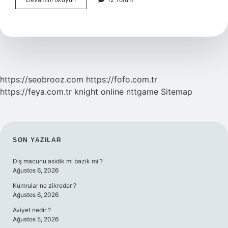
Doğan
Bebek
Bakım
Ürünleri
Nelerdir
https://seobrooz.com
https://fofo.com.tr
https://feya.com.tr
knight online
nttgame
Sitemap
SIDEBAR
SON YAZILAR
Diş macunu asidik mi bazik mi ?
Ağustos 6, 2026
Kumrular ne zikreder ?
Ağustos 6, 2026
Aviyet nedir ?
Ağustos 5, 2026