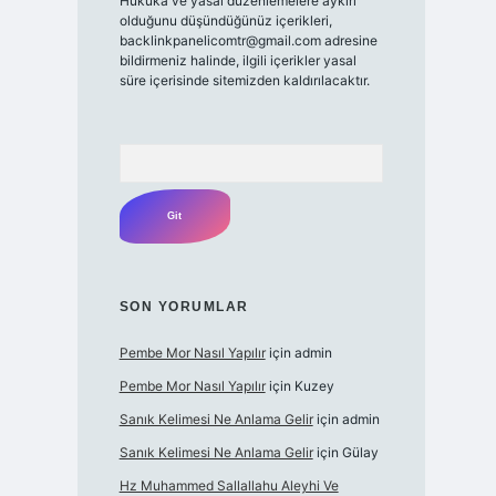
Hukuka ve yasal düzenlemelere aykırı
olduğunu düşündüğünüz içerikleri,
backlinkpanelicomtr@gmail.com
adresine
bildirmeniz halinde, ilgili içerikler yasal
süre içerisinde sitemizden kaldırılacaktır.
Arama
SON YORUMLAR
Pembe Mor Nasıl Yapılır
için
admin
Pembe Mor Nasıl Yapılır
için
Kuzey
Sanık Kelimesi Ne Anlama Gelir
için
admin
Sanık Kelimesi Ne Anlama Gelir
için
Gülay
Hz Muhammed Sallallahu Aleyhi Ve