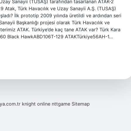
e Uzay Sanayii (TUSAŞ) tarafından tasarlanan ATAK-2
129 Atak, Türk Havacılık ve Uzay Sanayii A.Ş. (TUSAŞ)
ladı? İlk prototip 2009 yılında üretildi ve ardından seri
anayii Başkanlığı projesi olarak Türk Havacılık ve
opterimiz ATAK. Türkiye’de kaç tane ATAK var? Türk Kara
H-60 Black HawkABD106T-129 ATAKTürkiye56AH-1…
eya.com.tr
knight online
nttgame
Sitemap