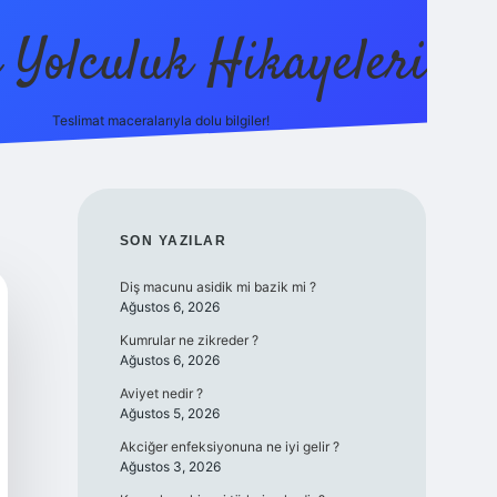
ı Yolculuk Hikayeleri
Teslimat maceralarıyla dolu bilgiler!
betci güncel giriş
betexpe
SIDEBAR
SON YAZILAR
Diş macunu asidik mi bazik mi ?
Ağustos 6, 2026
Kumrular ne zikreder ?
Ağustos 6, 2026
Aviyet nedir ?
Ağustos 5, 2026
Akciğer enfeksiyonuna ne iyi gelir ?
Ağustos 3, 2026