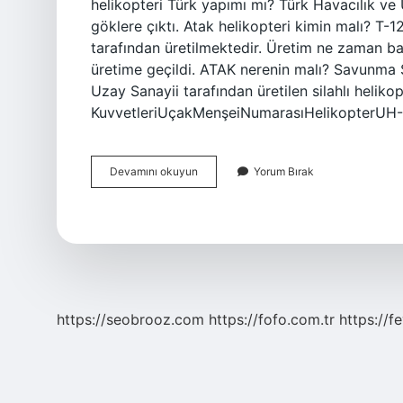
helikopteri Türk yapımı mı? Türk Havacılık v
göklere çıktı. Atak helikopteri kimin malı? T-
tarafından üretilmektedir. Üretim ne zaman baş
üretime geçildi. ATAK nerenin malı? Savunma S
Uzay Sanayii tarafından üretilen silahlı helik
KuvvetleriUçakMenşeiNumarasıHelikopterU
Atak
Devamını okuyun
Yorum Bırak
Ne
Kadar
Yerli
https://seobrooz.com
https://fofo.com.tr
https://f