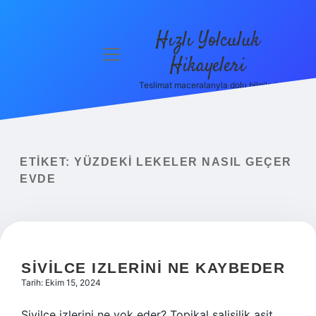
Hızlı Yolculuk
menüyü
Hikayeleri
aç
Teslimat maceralarıyla dolu bilgiler!
Anasayfa
Gizlilik
Politikası
ETIKET:
YÜZDEKI LEKELER NASIL GEÇER
Yasal Uyarı
EVDE
Hakkımızda
SIVILCE IZLERINI NE KAYBEDER
Tarih: Ekim 15, 2024
Sivilce izlerini ne yok eder? Topikal salisilik asit,