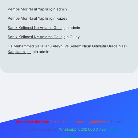
Pembe Mor Nasıl Yapılır
için
admin
Pembe Mor Nasıl Yapılır
için
Kuzey
Sanık Kelimesi Ne Anlama Gelir
için
admin
Sanık Kelimesi Ne Anlama Gelir
için
Gülay
Hz Muhammed Sallallahu Aleyhi Ve Sellem Niçin Gitmiştir Orada Nasıl
Karşılanmıştır
için
admin
iş
betexper.xyz
Reklam ve İletişim:
E-mail:
backlinkpaneli@gmail.com
Teams:
forumhizmeti@gmail.com
Whatsapp: 0262 606 0 726
Telegram:
@karabul