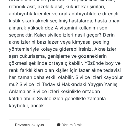
retinoik asit, azelaik asit, kükürt karışımları,
antibiyotik kremler ve oral antibiyotiklere dirençli
kistik skarlı akneli seçilmiş hastalarda, hasta onayı
alınarak yüksek doz A vitamini kullanımı son
seçenektir. Kalıcı sivilce izleri nasıl geçer? Derin
akne izlerini bazı lazer veya kimyasal peeling
yöntemleriyle kolayca giderebilirsiniz. Akne izleri
aşırı çukurlaşma, genişleme ve gözeneklerin
çökmesi şeklinde ortaya çıkabilir. Yüzünde boy ve
renk farklılıkları olan kişiler için lazer akne tedavisi
her zaman daha etkili olabilir. Sivilce izleri kaybolur
mu? Sivilce İzi Tedavisi Hakkındaki Yaygın Yanlış
Anlamalar Sivilce izleri kesinlikle ortadan
kaldırılabilir. Sivilce izleri genellikle zamanla
kaybolur, ancak…
Sivilce
Devamını okuyun
Yorum Bırak
Izlerini