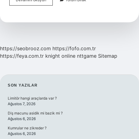
Yüz
Üstü
Yatırmak
Zararlı
Mı
https://seobrooz.com
https://fofo.com.tr
https://feya.com.tr
knight online
nttgame
Sitemap
SIDEBAR
SON YAZILAR
Limitör hangi araçlarda var ?
Ağustos 7, 2026
Diş macunu asidik mi bazik mi ?
Ağustos 6, 2026
Kumrular ne zikreder ?
Ağustos 6, 2026