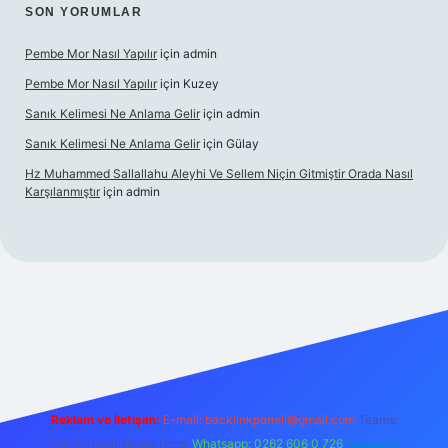
SON YORUMLAR
Pembe Mor Nasıl Yapılır
için
admin
Pembe Mor Nasıl Yapılır
için
Kuzey
Sanık Kelimesi Ne Anlama Gelir
için
admin
Sanık Kelimesi Ne Anlama Gelir
için
Gülay
Hz Muhammed Sallallahu Aleyhi Ve Sellem Niçin Gitmiştir Orada Nasıl
Karşılanmıştır
için
admin
iş
betexper.xyz
Reklam ve İletişim:
E-mail:
backlinkpaneli@gmail.com
Teams:
forumhizmeti@gmail.com
Whatsapp: 0262 606 0 726
Telegram: