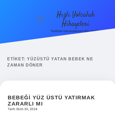
Hızlı Yolculuk
menüyü
Hikayeleri
aç
Teslimat maceralarıyla dolu bilgiler!
Anasayfa
Gizlilik
Politikası
ETIKET:
YÜZÜSTÜ YATAN BEBEK NE
Yasal Uyarı
ZAMAN DÖNER
Hakkımızda
BEBEĞI YÜZ ÜSTÜ YATIRMAK
ZARARLI MI
Tarih: Ekim 30, 2024