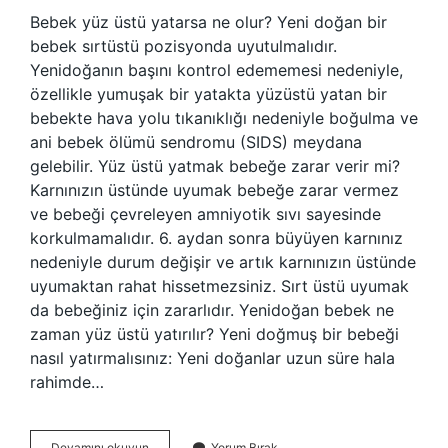
Bebek yüz üstü yatarsa ne olur? Yeni doğan bir
bebek sırtüstü pozisyonda uyutulmalıdır.
Yenidoğanın başını kontrol edememesi nedeniyle,
özellikle yumuşak bir yatakta yüzüstü yatan bir
bebekte hava yolu tıkanıklığı nedeniyle boğulma ve
ani bebek ölümü sendromu (SIDS) meydana
gelebilir. Yüz üstü yatmak bebeğe zarar verir mi?
Karnınızın üstünde uyumak bebeğe zarar vermez
ve bebeği çevreleyen amniyotik sıvı sayesinde
korkulmamalıdır. 6. aydan sonra büyüyen karnınız
nedeniyle durum değişir ve artık karnınızın üstünde
uyumaktan rahat hissetmezsiniz. Sırt üstü uyumak
da bebeğiniz için zararlıdır. Yenidoğan bebek ne
zaman yüz üstü yatırılır? Yeni doğmuş bir bebeği
nasıl yatırmalısınız: Yeni doğanlar uzun süre hala
rahimde…
Bebeği
Devamını okuyun
Yorum Bırak