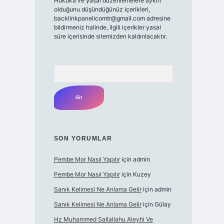
Hukuka ve yasal düzenlemelere aykırı
olduğunu düşündüğünüz içerikleri,
backlinkpanelicomtr@gmail.com
adresine
bildirmeniz halinde, ilgili içerikler yasal
süre içerisinde sitemizden kaldırılacaktır.
Arama
SON YORUMLAR
Pembe Mor Nasıl Yapılır
için
admin
Pembe Mor Nasıl Yapılır
için
Kuzey
Sanık Kelimesi Ne Anlama Gelir
için
admin
Sanık Kelimesi Ne Anlama Gelir
için
Gülay
Hz Muhammed Sallallahu Aleyhi Ve