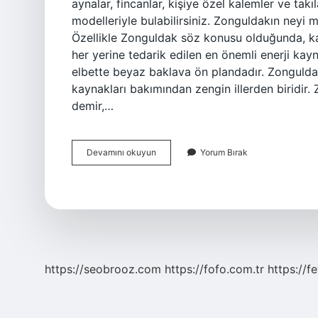
aynalar, fincanlar, kişiye özel kalemler ve takıl
modelleriyle bulabilirsiniz. Zonguldakın neyi 
Özellikle Zonguldak söz konusu olduğunda, ka
her yerine tedarik edilen en önemli enerji ka
elbette beyaz baklava ön plandadır. Zonguldak
kaynakları bakımından zengin illerden biridir
demir,…
Zonguldaktan
Devamını okuyun
Yorum Bırak
Ne
Alınır
https://seobrooz.com
https://fofo.com.tr
https://f