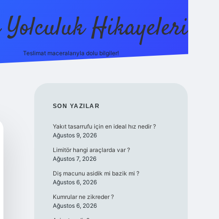
ı Yolculuk Hikayeleri
Teslimat maceralarıyla dolu bilgiler!
betci güncel giriş
SIDEBAR
SON YAZILAR
Yakıt tasarrufu için en ideal hız nedir ?
Ağustos 9, 2026
Limitör hangi araçlarda var ?
Ağustos 7, 2026
Diş macunu asidik mi bazik mi ?
Ağustos 6, 2026
Kumrular ne zikreder ?
Ağustos 6, 2026