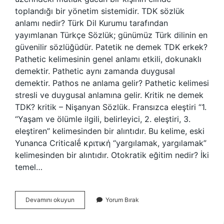
toplandığı bir yönetim sistemidir. TDK sözlük
anlamı nedir? Türk Dil Kurumu tarafından
yayımlanan Türkçe Sözlük; günümüz Türk dilinin en
güvenilir sözlüğüdür. Patetik ne demek TDK erkek?
Pathetic kelimesinin genel anlamı etkili, dokunaklı
demektir. Pathetic aynı zamanda duygusal
demektir. Pathos ne anlama gelir? Pathetic kelimesi
stresli ve duygusal anlamına gelir. Kritik ne demek
TDK? kritik – Nişanyan Sözlük. Fransızca eleştiri “1.
“Yaşam ve ölümle ilgili, belirleyici, 2. eleştiri, 3.
eleştiren” kelimesinden bir alıntıdır. Bu kelime, eski
Yunanca Criticalḗ κριτική “yargılamak, yargılamak”
kelimesinden bir alıntıdır. Otokratik eğitim nedir? İki
temel…
Otokritik
Devamını okuyun
Yorum Bırak
Ne
Demek