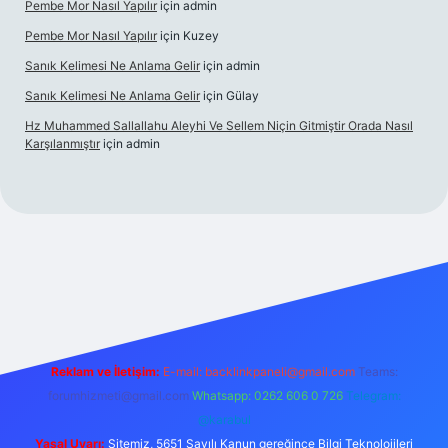
Pembe Mor Nasıl Yapılır
için
admin
Pembe Mor Nasıl Yapılır
için
Kuzey
Sanık Kelimesi Ne Anlama Gelir
için
admin
Sanık Kelimesi Ne Anlama Gelir
için
Gülay
Hz Muhammed Sallallahu Aleyhi Ve Sellem Niçin Gitmiştir Orada Nasıl
Karşılanmıştır
için
admin
iş
betexper.xyz
Reklam ve İletişim:
E-mail:
backlinkpaneli@gmail.com
Teams:
forumhizmeti@gmail.com
Whatsapp: 0262 606 0 726
Telegram:
@karabul
Yasal Uyarı:
Sitemiz, 5651 Sayılı Kanun gereğince Bilgi Teknolojileri