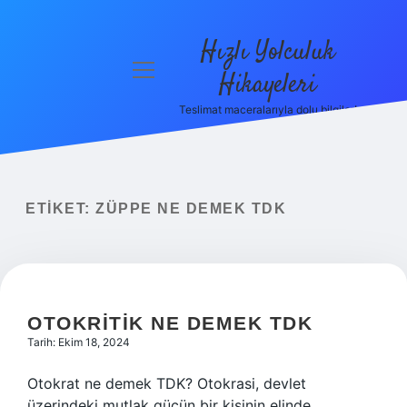
Hızlı Yolculuk
menüyü
Hikayeleri
aç
Teslimat maceralarıyla dolu bilgiler!
Anasayfa
Gizlilik
Politikası
ETIKET:
ZÜPPE NE DEMEK TDK
Yasal Uyarı
Hakkımızda
OTOKRITIK NE DEMEK TDK
Tarih: Ekim 18, 2024
Otokrat ne demek TDK? Otokrasi, devlet
üzerindeki mutlak gücün bir kişinin elinde