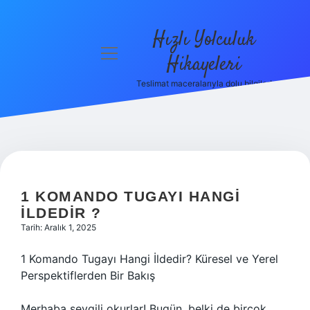
Hızlı Yolculuk
menüyü
Hikayeleri
aç
Teslimat maceralarıyla dolu bilgiler!
Anasayfa
Gizlilik
Politikası
Yasal Uyarı
1 KOMANDO TUGAYI HANGI
Hakkımızda
ILDEDIR ?
Tarih: Aralık 1, 2025
1 Komando Tugayı Hangi İldedir? Küresel ve Yerel
Perspektiflerden Bir Bakış
Merhaba sevgili okurlar! Bugün, belki de birçok