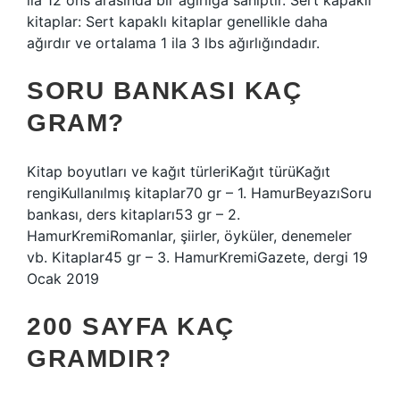
ila 12 ons arasında bir ağırlığa sahiptir. Sert kapaklı
kitaplar: Sert kapaklı kitaplar genellikle daha
ağırdır ve ortalama 1 ila 3 lbs ağırlığındadır.
SORU BANKASI KAÇ
GRAM?
Kitap boyutları ve kağıt türleriKağıt türüKağıt
rengiKullanılmış kitaplar70 gr – 1. HamurBeyazıSoru
bankası, ders kitapları53 gr – 2.
HamurKremiRomanlar, şiirler, öyküler, denemeler
vb. Kitaplar45 gr – 3. HamurKremiGazete, dergi 19
Ocak 2019
200 SAYFA KAÇ
GRAMDIR?