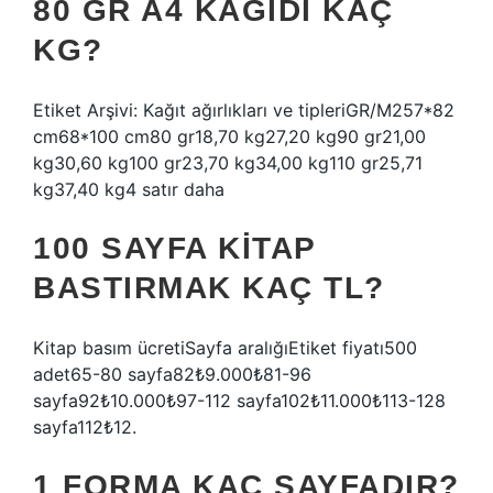
80 GR A4 KAĞIDI KAÇ
KG?
Etiket Arşivi: Kağıt ağırlıkları ve tipleriGR/M257*82
cm68*100 cm80 gr18,70 kg27,20 kg90 gr21,00
kg30,60 kg100 gr23,70 kg34,00 kg110 gr25,71
kg37,40 kg4 satır daha
100 SAYFA KITAP
BASTIRMAK KAÇ TL?
Kitap basım ücretiSayfa aralığıEtiket fiyatı500
adet65-80 sayfa82₺9.000₺81-96
sayfa92₺10.000₺97-112 sayfa102₺11.000₺113-128
sayfa112₺12.
1 FORMA KAÇ SAYFADIR?