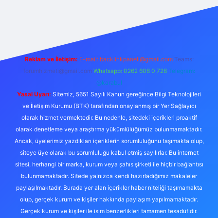
per.xyz
Reklam ve İletişim:
E-mail:
backlinkpaneli@gmail.com
Teams:
forumhizmeti@gmail.com
Whatsapp: 0262 606 0 726
Telegram:
@karabul
Yasal Uyarı:
Sitemiz, 5651 Sayılı Kanun gereğince Bilgi Teknolojileri
ve İletişim Kurumu (BTK) tarafından onaylanmış bir Yer Sağlayıcı
olarak hizmet vermektedir. Bu nedenle, sitedeki içerikleri proaktif
olarak denetleme veya araştırma yükümlülüğümüz bulunmamaktadır.
Ancak, üyelerimiz yazdıkları içeriklerin sorumluluğunu taşımakta olup,
siteye üye olarak bu sorumluluğu kabul etmiş sayılırlar. Bu internet
sitesi, herhangi bir marka, kurum veya şahıs şirketi ile hiçbir bağlantısı
bulunmamaktadır. Sitede yalnızca kendi hazırladığımız makaleler
paylaşılmaktadır. Burada yer alan içerikler haber niteliği taşımamakta
olup, gerçek kurum ve kişiler hakkında paylaşım yapılmamaktadır.
Gerçek kurum ve kişiler ile isim benzerlikleri tamamen tesadüfidir.