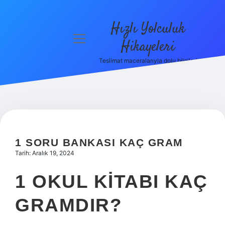
Hızlı Yolculuk
menüyü
Hikayeleri
aç
Teslimat maceralarıyla dolu bilgiler!
Anasayfa
Gizlilik
Politikası
Yasal Uyarı
1 SORU BANKASI KAÇ GRAM
Hakkımızda
Tarih: Aralık 19, 2024
1 OKUL KITABI KAÇ
GRAMDIR?