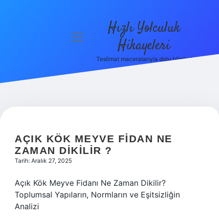
Hızlı Yolculuk
menüyü
Hikayeleri
aç
Teslimat maceralarıyla dolu bilgiler!
Anasayfa
Gizlilik
Politikası
Yasal Uyarı
AÇIK KÖK MEYVE FIDAN NE
Hakkımızda
ZAMAN DIKILIR ?
Tarih: Aralık 27, 2025
Açık Kök Meyve Fidanı Ne Zaman Dikilir?
Toplumsal Yapıların, Normların ve Eşitsizliğin
Analizi