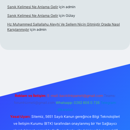
Sanık Kelimesi Ne Anlama Gelir
için
admin
Sanık Kelimesi Ne Anlama Gelir
için
Gülay
Hz Muhammed Sallallahu Aleyhi Ve Sellem Niçin Gitmiştir Orada Nasıl
Karşılanmıştır
için
admin
.xyz
Reklam ve İletişim:
E-mail:
backlinkpaneli@gmail.com
Teams:
forumhizmeti@gmail.com
Whatsapp: 0262 606 0 726
Telegram:
@karabul
Yasal Uyarı:
Sitemiz, 5651 Sayılı Kanun gereğince Bilgi Teknolojileri
ve İletişim Kurumu (BTK) tarafından onaylanmış bir Yer Sağlayıcı