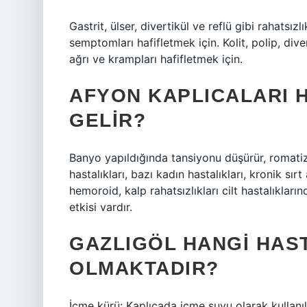
Gastrit, ülser, divertikül ve reflü gibi rahatsız
semptomları hafifletmek için. Kolit, polip, div
ağrı ve krampları hafifletmek için.
AFYON KAPLICALARI H
GELIR?
Banyo yapıldığında tansiyonu düşürür, romatizmal 
hastalıkları, bazı kadın hastalıkları, kronik sırt 
hemoroid, kalp rahatsızlıkları cilt hastalıklar
etkisi vardır.
GAZLIGÖL HANGI HAST
OLMAKTADIR?
İçme kürü: Kaplıcada içme suyu olarak kullanıl