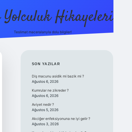
ı Yolculuk Hikayeleri
Teslimat maceralarıyla dolu bilgiler!
betci güncel giriş
betexper.x
SIDEBAR
SON YAZILAR
Diş macunu asidik mi bazik mi ?
Ağustos 6, 2026
Kumrular ne zikreder ?
Ağustos 6, 2026
Aviyet nedir ?
Ağustos 5, 2026
Akciğer enfeksiyonuna ne iyi gelir ?
Ağustos 3, 2026