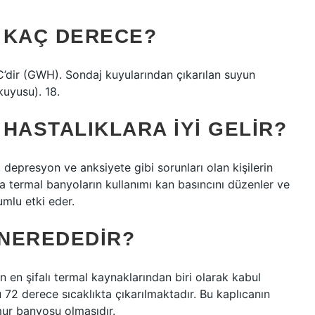
 KAÇ DERECE?
C’dir (GWH). Sondaj kuyularından çıkarılan suyun
kuyusu). 18.
HASTALIKLARA IYI GELIR?
 depresyon ve anksiyete gibi sorunları olan kişilerin
ıca termal banyoların kullanımı kan basıncını düzenler ve
umlu etki eder.
 NEREDEDIR?
n en şifalı termal kaynaklarından biri olarak kabul
u 72 derece sıcaklıkta çıkarılmaktadır. Bu kaplıcanın
mur banyosu olmasıdır.