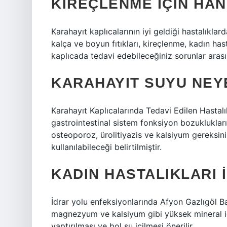
KIREÇLENME IÇIN HAN
Karahayıt kaplıcalarının iyi geldiği hastalıklar
kalça ve boyun fıtıkları, kireçlenme, kadın hast
kaplıcada tedavi edebileceğiniz sorunlar arası
KARAHAYIT SUYU NEYE
Karahayıt Kaplıcalarında Tedavi Edilen Hastalı
gastrointestinal sistem fonksiyon bozukluklar
osteoporoz, ürolitiyazis ve kalsiyum gereksin
kullanılabileceği belirtilmiştir.
KADIN HASTALIKLARI 
İdrar yolu enfeksiyonlarında Afyon Gazlıgöl B
magnezyum ve kalsiyum gibi yüksek mineral içer
yaptırılması ve bol su içilmesi önerilir.