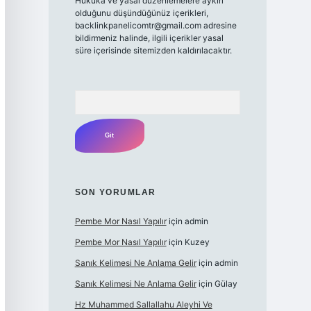
Hukuka ve yasal düzenlemelere aykırı
olduğunu düşündüğünüz içerikleri,
backlinkpanelicomtr@gmail.com
adresine
bildirmeniz halinde, ilgili içerikler yasal
süre içerisinde sitemizden kaldırılacaktır.
Arama
SON YORUMLAR
Pembe Mor Nasıl Yapılır
için
admin
Pembe Mor Nasıl Yapılır
için
Kuzey
Sanık Kelimesi Ne Anlama Gelir
için
admin
Sanık Kelimesi Ne Anlama Gelir
için
Gülay
Hz Muhammed Sallallahu Aleyhi Ve