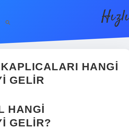
Hızl
 KAPLICALARI HANGI
I GELIR
L HANGI
I GELIR?