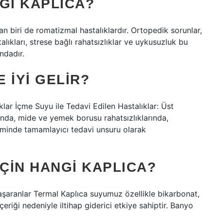
GI KAPLICA?
dan biri de romatizmal hastalıklardır. Ortopedik sorunlar,
alıkları, strese bağlı rahatsızlıklar ve uykusuzluk bu
ndadır.
 IYI GELIR?
klar İçme Suyu ile Tedavi Edilen Hastalıklar: Üst
ında, mide ve yemek borusu rahatsızlıklarında,
iminde tamamlayıcı tedavi unsuru olarak
IÇIN HANGI KAPLICA?
aşaranlar Termal Kaplıca suyumuz özellikle bikarbonat,
iği nedeniyle iltihap giderici etkiye sahiptir. Banyo