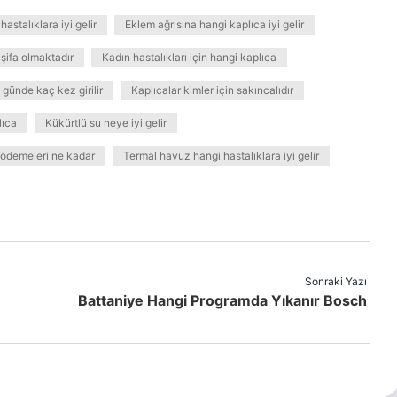
astalıklara iyi gelir
Eklem ağrısına hangi kaplıca iyi gelir
 şifa olmaktadır
Kadın hastalıkları için hangi kaplıca
günde kaç kez girilir
Kaplıcalar kimler için sakıncalıdır
lıca
Kükürtlü su neye iyi gelir
ödemeleri ne kadar
Termal havuz hangi hastalıklara iyi gelir
Sonraki Yazı
Battaniye Hangi Programda Yıkanır Bosch