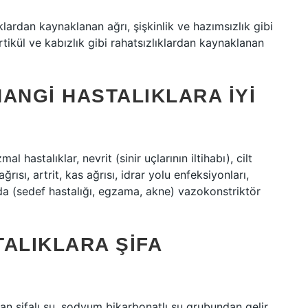
lıklardan kaynaklanan ağrı, şişkinlik ve hazımsızlık gibi
ertikül ve kabızlık gibi rahatsızlıklardan kaynaklanan
ANGI HASTALIKLARA IYI
hastalıklar, nevrit (sinir uçlarının iltihabı), cilt
ağrısı, artrit, kas ağrısı, idrar yolu enfeksiyonları,
ında (sedef hastalığı, egzama, akne) vazokonstriktör
ALIKLARA ŞIFA
an şifalı su, sodyum bikarbonatlı su grubundan gelir.