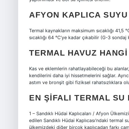
AFYON KAPLICA SUYU
Termal kaynakların maksimum sıcaklığı 41,5 °
sıcaklığı 64 °C’ye kadar çıkabilir (G-3 sondaj 
TERMAL HAVUZ HANGI 
Kas ve eklemlerin rahatlayabileceği bu alanlar,
kendilerini daha iyi hissetmelerini sağlar. Ayr
astım ve bronşit gibi fiziksel rahatsızlıklara ol
EN ŞIFALI TERMAL SU
1 – Sandıklı Hüdai Kaplıcaları / Afyon Ülkemizi
edilen Sandıklı Hüdai Kaplıcası’ndaki termal s
ülkemizdeki diğer birçok kaplıcadan farkı ça